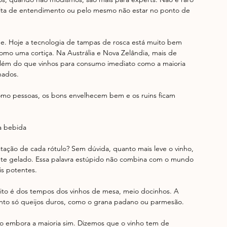
 falta de entendimento ou pelo mesmo não estar no ponto de 
de. Hoje a tecnologia de tampas de rosca está muito bem 
como uma cortiça. Na Austrália e Nova Zelândia, mais de 
Além do que vinhos para consumo imediato como a maioria 
ados.  
omo pessoas, os bons envelhecem bem e os ruins ficam 
a bebida  
stação de cada rótulo? Sem dúvida, quanto mais leve o vinho, 
te gelado. Essa palavra estúpido não combina com o mundo 
s potentes.  
mito é dos tempos dos vinhos de mesa, meio docinhos. A 
into só queijos duros, como o grana padano ou parmesão.  
 embora a maioria sim. Dizemos que o vinho tem de 