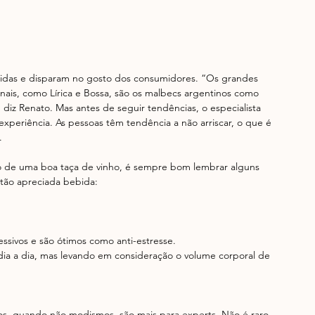
guidas e disparam no gosto dos consumidores. “Os grandes 
ais, como Lírica e Bossa, são os malbecs argentinos como 
diz Renato. Mas antes de seguir tendências, o especialista 
xperiência. As pessoas têm tendência a não arriscar, o que é 
. 
ão de uma boa taça de vinho, é sempre bom lembrar alguns 
 tão apreciada bebida: 
ssivos e são ótimos como anti-estresse.  
dia a dia, mas levando em consideração o volume corporal de 
os, quando não modismos, são mais para experts. Não é raro 