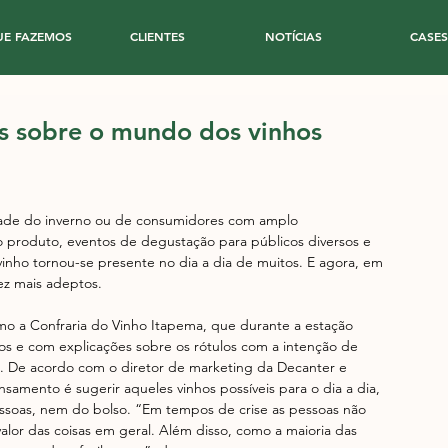
UE FAZEMOS
CLIENTES
NOTÍCIAS
CASES
s sobre o mundo dos vinhos
dade do inverno ou de consumidores com amplo 
 produto, eventos de degustação para públicos diversos e 
vinho tornou-se presente no dia a dia de muitos. E agora, em 
ez mais adeptos. 
 a Confraria do Vinho Itapema, que durante a estação 
s e com explicações sobre os rótulos com a intenção de 
o. De acordo com o diretor de marketing da Decanter e 
nsamento é sugerir aqueles vinhos possíveis para o dia a dia, 
essoas, nem do bolso. “Em tempos de crise as pessoas não 
alor das coisas em geral. Além disso, como a maioria das 