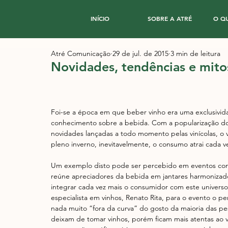
INÍCIO
SOBRE A ATRÉ
O Q
Atré Comunicação
29 de jul. de 2015
3 min de leitura
Novidades, tendências e mito
Foi-se a época em que beber vinho era uma exclusivi
conhecimento sobre a bebida. Com a popularização do
novidades lançadas a todo momento pelas vinícolas, o 
pleno inverno, inevitavelmente, o consumo atrai cada v
Um exemplo disto pode ser percebido em eventos como
reúne apreciadores da bebida em jantares harmonizado
integrar cada vez mais o consumidor com este univers
especialista em vinhos, Renato Rita, para o evento o pe
nada muito “fora da curva” do gosto da maioria das p
deixam de tomar vinhos, porém ficam mais atentas ao v