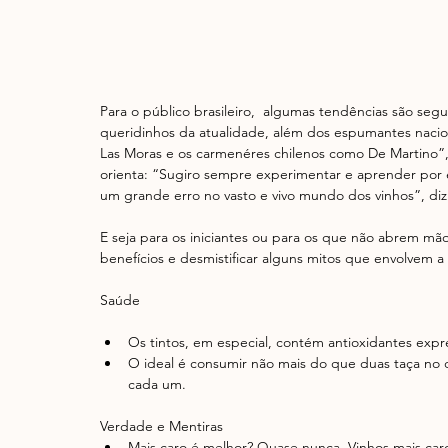
Para o público brasileiro,  algumas tendências são se
queridinhos da atualidade, além dos espumantes nacion
Las Moras e os carmenéres chilenos como De Martino”, 
orienta: “Sugiro sempre experimentar e aprender por e
um grande erro no vasto e vivo mundo dos vinhos”, diz
E seja para os iniciantes ou para os que não abrem m
benefícios e desmistificar alguns mitos que envolvem a
Saúde 
Os tintos, em especial, contém antioxidantes expre
O ideal é consumir não mais do que duas taça no 
cada um.  
Verdade e Mentiras  
Mais caro é melhor? Quase nunca. Vinhos mais car