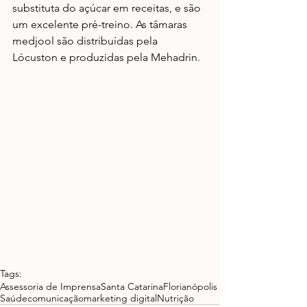
substituta do açúcar em receitas, e são 
um excelente pré-treino. As tâmaras 
medjool são distribuídas pela 
Lócuston e produzidas pela Mehadrin.
Tags:
Assessoria de Imprensa
Santa Catarina
Florianópolis
Saúde
comunicação
marketing digital
Nutrição