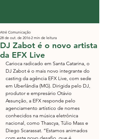
Atré Comunicação
28 de out. de 2016
2 min de leitura
DJ Zabot é o novo artista
da EFX Live
Carioca radicado em Santa Catarina, o 
DJ Zabot é o mais novo integrante do 
casting da agência EFX Live, com sede 
em Uberlândia (MG). Dirigida pelo DJ, 
produtor e empresário Otávio 
Assunção, a EFX responde pelo 
agenciamento artístico de nomes 
conhecidos na música eletrônica 
nacional, como Thascya, Túlio Mass e 
Diego Scarassat. “Estamos animados 
com este novo desafio, que é 