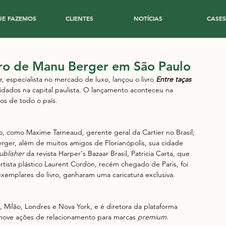
UE FAZEMOS
CLIENTES
NOTÍCIAS
CASES
vro de Manu Berger em São Paulo
, especialista no mercado de luxo, lançou o livro 
Entre taças 
idados na capital paulista. O lançamento aconteceu na 
os de todo o país.
, como Maxime Tarneaud, gerente geral da Cartier no Brasil; 
Berger, além de muitos amigos de Florianópolis, sua cidade 
ublisher 
da revista Harper's Bazaar Brasil, Patricia Carta, que 
rtista plástico Laurent Cordon, recém chegado de Paris, foi 
xemplares do livro, ganharam uma caricatura exclusiva.
 Milão, Londres e Nova York, e é diretora da plataforma 
move ações de relacionamento para marcas
 premium
.