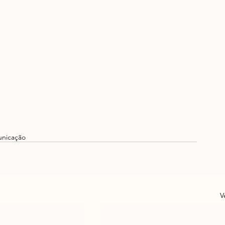
nicação
V