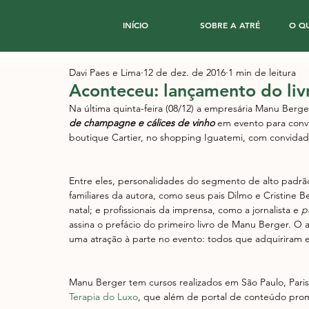
INÍCIO
SOBRE A ATRÉ
O Q
Davi Paes e Lima
12 de dez. de 2016
1 min de leitura
Aconteceu: lançamento do li
Na última quinta-feira (08/12) a empresária Manu Berger
de champagne e cálices de vinho
 em evento para conv
boutique Cartier, no shopping Iguatemi, com convidad
Entre eles, personalidades do segmento de alto padrão
familiares da autora, como seus pais Dilmo e Cristine 
natal; e profissionais da imprensa, como a jornalista e
 p
assina o prefácio do primeiro livro de Manu Berger. O a
uma atração à parte no evento: todos que adquiriram e
Manu Berger tem cursos realizados em São Paulo, Paris,
Terapia do Luxo
, que além de portal de conteúdo pro