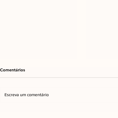
Comentários
Escreva um comentário
Praça do Espelho d'Água, na
Emicida ch
Cidade Criativa Pedra
com nova tu