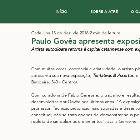
INÍCIO
SOBRE A ATRÉ
O Q
Carla Lins
15 de dez. de 2016
2 min de leitura
Paulo Govêa apresenta exposi
Artista autodidata retorna à capital catarinense com ex
Com muitas cores, coerência e criatividade​, o artista p
apresenta sua nova exposição, 
Tentativas & Assertos
, e
Bandeira, 340 - Centro).
Com curadoria de Fábio Gerevine, o trabalho é resultad
desenvolvidas por Govêa nos últimos anos. “A exposiç
promissor. Técnicas pictóricas mais apuradas e desenv
conceitual; não se trata apenas de demonstrar seus per
repleta de simbolismos e elementos”, avalia Gerevine.