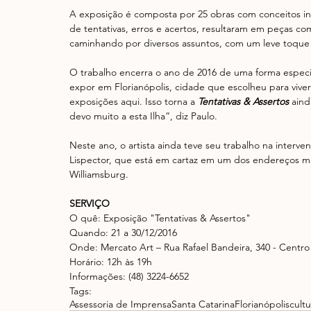
A exposição é composta por 25 obras com conceitos inde
de tentativas, erros e acertos, resultaram em peças c
caminhando por diversos assuntos, com um leve toque 
O trabalho encerra o ano de 2016 de uma forma especia
expor em Florianópolis, cidade que escolheu para viver 
exposições aqui. Isso torna a 
Tentativas & Assertos
 ain
devo muito a esta Ilha”, diz Paulo. 
Neste ano, o artista ainda teve seu trabalho na interve
Lispector, que está em cartaz em um dos endereços ma
Williamsburg​.
SERVIÇO
O quê: Exposição ​"Tentativas & Assertos"
Quando: 21 a 30/12/2016
Onde: Mercato Art – Rua Rafael Bandeira, 340 - Centro 
Horário: 12h às 19h
Informações: (48) 3224-6652
Tags:
Assessoria de Imprensa
Santa Catarina
Florianópolis
cultu