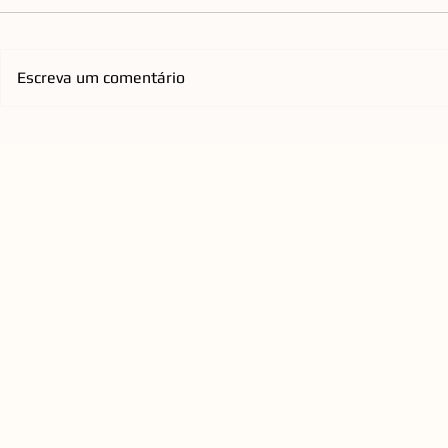
Escreva um comentário
Emicida chega à Arena Opus
Orquestra d
com nova turnê nacional que
Florianópol
homenageia os Racionais
anos com re
QUEEN a C