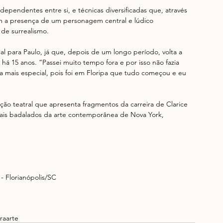
pendentes entre si, e técnicas diversificadas que, através 
om a presença de um personagem central e lúdico 
de surrealismo. 
l para Paulo, já que, depois de um longo período, volta a 
há 15 anos. “Passei muito tempo fora e por isso não fazia 
da mais especial, pois foi em Floripa que tudo começou e eu 
nção teatral que apresenta fragmentos da carreira de Clarice 
is badalados ​da arte contemporânea ​de Nova York, 
- Florianópolis/SC
ra
arte