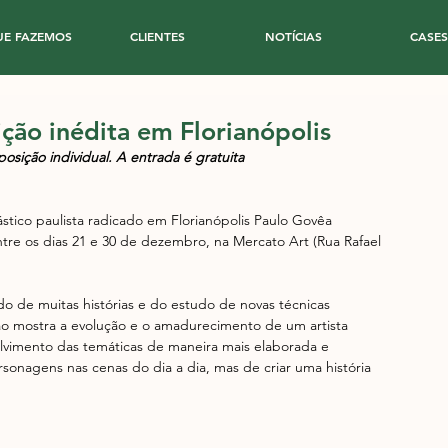
UE FAZEMOS
CLIENTES
NOTÍCIAS
CASES
ção inédita em Florianópolis
posição individual. A entrada é gratuita
lástico paulista radicado em Florianópolis Paulo Govêa 
ntre os dias 21 e 30 de dezembro, na Mercato Art (Rua Rafael 
o de ​muitas histórias e do estudo de novas técnicas 
ão mostra a evolução e o amadurecimento de um artista 
olvimento das temáticas de maneira mais elaborada e 
sonagens nas cenas do dia a dia, mas de criar uma história 