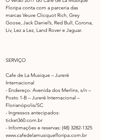
O Verão 2017 do Cafe de La Musique 
Floripa conta com a parceria das 
marcas Veuve Clicquot Rich, Grey 
Goose, Jack Daniel’s, Red Bull, Corona, 
Liv, Lez a Lez, Land Rover e Jaguar.
SERVIÇO
Cafe de La Musique – Jurerê 
Internacional
- Endereço: Avenida dos Merlins, s/n – 
Posto 1-B – Jurerê Internacional – 
Florianópolis/SC
- Ingressos antecipados: 
ticket360.com.br
- Informações e reservas: (48) 3282-1325 
www.cafedelamusiquefloripa.com.br