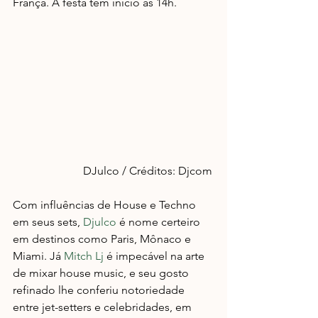
França. A festa tem início às 14h.
                        DJulco / Créditos: Djcom
Com influências de House e Techno 
em seus sets, 
Djulco
 é nome certeiro 
em destinos como Paris, Mônaco e 
Miami. Já 
Mitch Lj
 é impecável na arte 
de mixar house music, e seu gosto 
refinado lhe conferiu notoriedade 
entre jet-setters e celebridades, em 