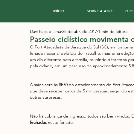
INÍCIO
SOBRE A ATRÉ
O Q
Davi Paes e Lima
28 de abr. de 2017
1 min de leitura
Passeio ciclístico movimenta 
O Fort Atacadista de Jaraguá do Sul (SC), em parceria 
feriado nacional pelo Dia do Trabalho, mais uma edição
um dia diferente para a família, reunindo diferentes ge
pela cidade, em um percurso de aproximadamente 5,
A saída será às 8h30 do estacionamento do Fort Atacadi
que deve receber cerca de 5 mil pessoas, segundo estim
outras surpresas.
Não há cobrança de ingresso, todos são bem vindos. Em
fechadas 
neste feriado.