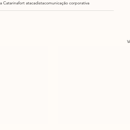
a Catarina
fort atacadista
comunicação corporativa
V