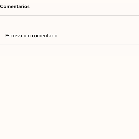
Comentários
Escreva um comentário
Mercado de cirurgia
De Djavan a
refrativa impulsiona
agenda de 
expansão de rede
Opus reúne 
catarinense pelo país
todos os pú