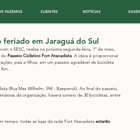
UE FAZEMOS
CLIENTES
NOTÍCIAS
CASES
o feriado em Jaraguá do Sul
com o SESC, realiza na próxima segunda-feira, 1º de maio, 
 do 
Passeio Ciclístico Fort Atacadista
. A ideia é proporcionar 
rações, pais e filhos, em um passeio agradável de bicicleta 
8 Km.
sta (Rua Max Wilhelm, 594 - Baependi). Ao final do passeio, 
ativas da organização, haverá sorteio de 30 bicicletas, entre 
 tempo: todas as lojas da rede Fort Atacadista 
estarão 