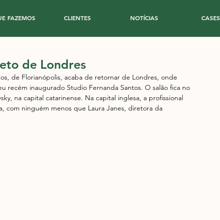
UE FAZEMOS
CLIENTES
NOTÍCIAS
CASES
eto de Londres
s, de Florianópolis, acaba de retornar de Londres, onde 
eu recém inaugurado Studio Fernanda Santos. O salão fica no 
na capital catarinense. Na capital inglesa, a profissional 
iva, com ninguém menos que Laura Janes, diretora da 