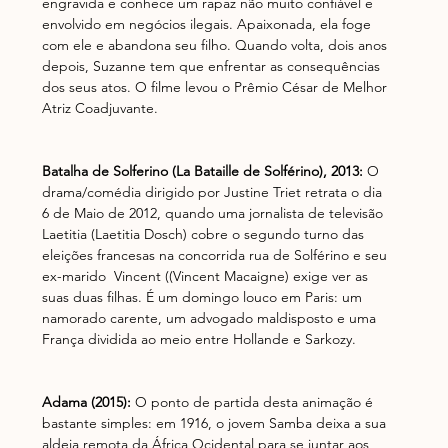
engravida e conhece um rapaz não muito confiável e 
envolvido em negócios ilegais. Apaixonada, ela foge 
com ele e abandona seu filho. Quando volta, dois anos 
depois, Suzanne tem que enfrentar as consequências 
dos seus atos. O filme levou o Prêmio César de Melhor 
Atriz Coadjuvante.
Batalha de Solferino (La Bataille de Solférino), 2013: 
O 
drama/comédia dirigido por Justine Triet retrata o dia 
6 de Maio de 2012, quando uma jornalista de televisão 
Laetitia (Laetitia Dosch) cobre o segundo turno das 
eleições francesas na concorrida rua de Solférino e seu 
ex-marido  Vincent ((Vincent Macaigne) exige ver as 
suas duas filhas. É um domingo louco em Paris: um 
namorado carente, um advogado maldisposto e uma 
França dividida ao meio entre Hollande e Sarkozy.
Adama (2015): 
O ponto de partida desta animação é 
bastante simples: em 1916, o jovem Samba deixa a sua 
aldeia remota da África Ocidental para se juntar aos 