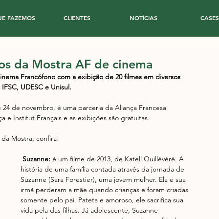
UE FAZEMOS
CLIENTES
NOTÍCIAS
CASES
itos da Mostra AF de cinema
inema Francófono com a exibição de 20 filmes em diversos 
, IFSC, UDESC e Unisul.
é 24 de novembro, é uma parceria da Aliança Francesa 
e Institut Français e as exibições são gratuitas.
da Mostra, confira!
Suzanne: 
é um filme de 2013, de Katell Quillévéré. A 
história de uma família contada através da jornada de 
Suzanne (Sara Forestier), uma jovem mulher. Ela e sua 
irmã perderam a mãe quando crianças e foram criadas 
somente pelo pai. Pateta e amoroso, ele sacrifica sua 
vida pela das filhas. Já adolescente, Suzanne 