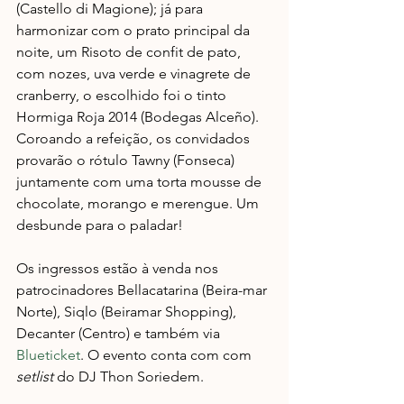
(Castello di Magione); já para 
harmonizar com o prato principal da 
noite, um Risoto de confit de pato, 
com nozes, uva verde e vinagrete de 
cranberry, o escolhido foi o tinto 
Hormiga Roja 2014 (Bodegas Alceño). 
Coroando a refeição, os convidados 
provarão o rótulo Tawny (Fonseca) 
juntamente com uma torta mousse de 
chocolate, morango e merengue. Um 
desbunde para o paladar!
Os ingressos estão à venda nos 
patrocinadores Bellacatarina (Beira-mar 
Norte), Siqlo (Beiramar Shopping), 
Decanter (Centro) e também via 
Blueticket
. O evento conta com com 
setlist
 do DJ Thon Soriedem.