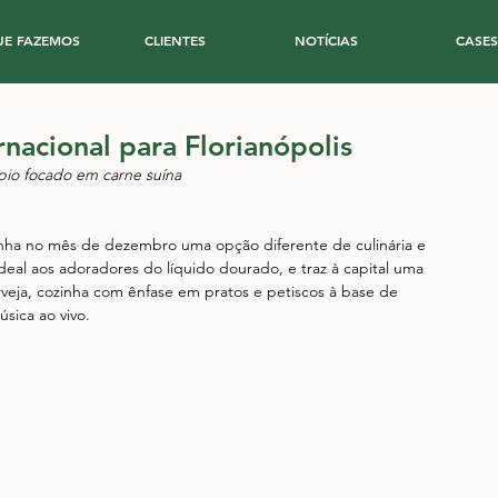
UE FAZEMOS
CLIENTES
NOTÍCIAS
CASES
rnacional para Florianópolis
ápio focado em carne suína
anha no mês de dezembro uma opção diferente de culinária e 
eal aos adoradores do líquido dourado, e traz à capital uma 
erveja, cozinha com ênfase em pratos e petiscos à base de 
sica ao vivo.