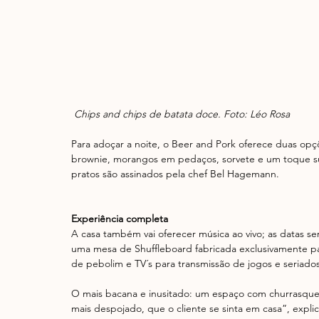
Chips and chips de batata doce. Foto: Léo Rosa
Para adoçar a noite, o Beer and Pork oferece duas op
brownie, morangos em pedaços, sorvete e um toque supe
pratos são assinados pela chef Bel Hagemann.
Experiência completa
A casa também vai oferecer música ao vivo; as datas ser
uma mesa de Shuffleboard fabricada exclusivamente par
de pebolim e TV´s para transmissão de jogos e seriados 
O mais bacana e inusitado: um espaço com churrasquei
mais despojado, que o cliente se sinta em casa”, expli