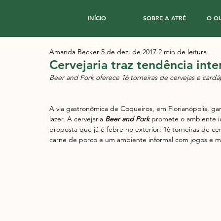
INÍCIO
SOBRE A ATRÉ
O Q
Amanda Becker
5 de dez. de 2017
2 min de leitura
Cervejaria traz tendência inte
Beer and Pork oferece 16 torneiras de cervejas e card
A via gastronômica de Coqueiros, em Florianópolis, g
lazer. A cervejaria 
Beer and Pork
 promete o ambiente id
proposta que já é febre no exterior: 16 torneiras de c
carne de porco e um ambiente informal com jogos e mú