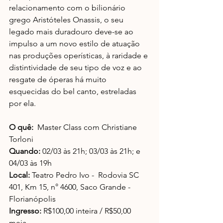
relacionamento com o bilionário 
grego Aristóteles Onassis, o seu 
legado mais duradouro deve-se ao 
impulso a um novo estilo de atuação 
nas produções operísticas, à raridade e 
distintividade de seu tipo de voz e ao 
resgate de óperas há muito 
esquecidas do bel canto, estreladas 
por ela.
O quê:
  Master Class com Christiane 
Torloni
Quando:
 02/03 às 21h; 03/03 às 21h; e 
04/03 às 19h 
Local:
 Teatro Pedro Ivo -  Rodovia SC 
401, Km 15, n° 4600, Saco Grande - 
Florianópolis
Ingresso:
 R$100,00 inteira / R$50,00 
meia 