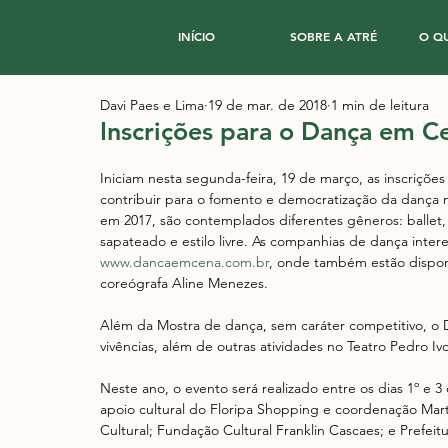
INÍCIO
SOBRE A ATRÉ
O Q
Davi Paes e Lima
19 de mar. de 2018
1 min de leitura
Inscrições para o Dança em 
Iniciam nesta segunda-feira, 19 de março, as inscriçõe
contribuir para o fomento e democratização da dança na
em 2017, são contemplados diferentes gêneros: ballet,
sapateado e estilo livre. As companhias de dança intere
www.dancaemcena.com.br
, onde também estão disponí
coreógrafa Aline Menezes.
Além da Mostra de dança, sem caráter competitivo, 
vivências, além de outras atividades no Teatro Pedro 
Neste ano, o evento será realizado entre os dias 1º e
apoio cultural do Floripa Shopping e coordenação Marte 
Cultural; Fundação Cultural Franklin Cascaes; e Prefeitu