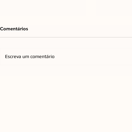
Comentários
Escreva um comentário
Praça do Espelho d'Água, na
Emicida ch
Cidade Criativa Pedra
com nova tu
Branca, passará por retrofit
homenageia
para ampliar conforto e
qualificar a experiência
urbana