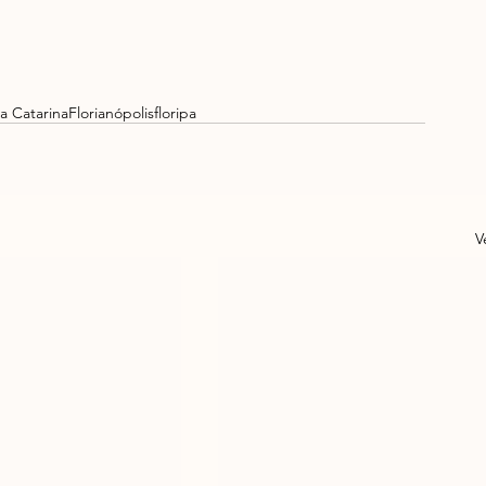
a Catarina
Florianópolis
floripa
V