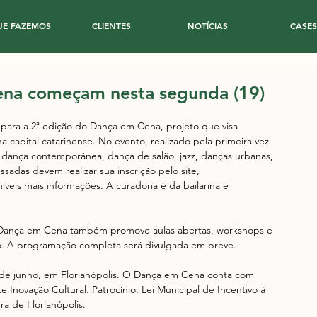
UE FAZEMOS
CLIENTES
NOTÍCIAS
CASES
Cena começam nesta segunda (19)
s para a 2ª edição do Dança em Cena, projeto que visa 
 capital catarinense. No evento, realizado pela primeira vez 
 dança contemporânea, dança de salão, jazz, danças urbanas, 
ssadas devem realizar sua inscrição pelo site, 
veis mais informações. A curadoria é da bailarina e 
o Dança em Cena também promove aulas abertas, workshops e 
Ivo. A programação completa será divulgada em breve.
 3 de junho, em Florianópolis. O Dança em Cena conta com 
Inovação Cultural. Patrocínio: Lei Municipal de Incentivo à 
ra de Florianópolis.