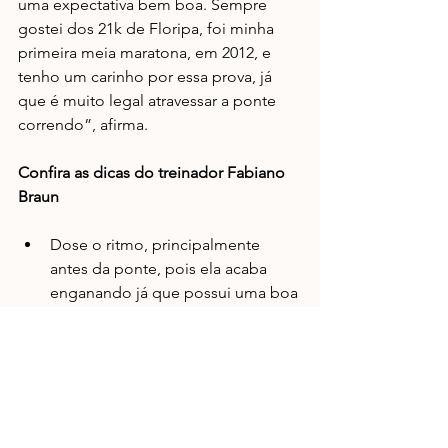
uma expectativa bem boa. Sempre 
gostei dos 21k de Floripa, foi minha 
primeira meia maratona, em 2012, e 
tenho um carinho por essa prova, já 
que é muito legal atravessar a ponte 
correndo”, afirma.
Confira as dicas do treinador Fabiano 
Braun
Dose o ritmo, principalmente 
antes da ponte, pois ela acaba 
enganando já que possui uma boa 
inclinação em ambos os lados. É 
bom se poupar um pouquinho, o 
que pode refletir no tempo final;  
Não faça nada de diferente do 
que tem feito nos treinos até a 
prova;  