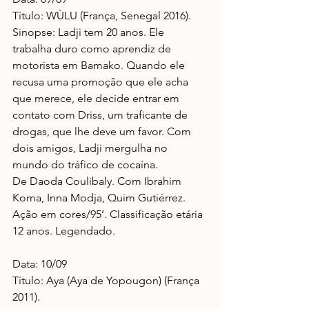
Título: WÙLU (França, Senegal 2016).
Sinopse: Ladji tem 20 anos. Ele 
trabalha duro como aprendiz de 
motorista em Bamako. Quando ele 
recusa uma promoção que ele acha 
que merece, ele decide entrar em 
contato com Driss, um traficante de 
drogas, que lhe deve um favor. Com 
dois amigos, Ladji mergulha no 
mundo do tráfico de cocaína.
De Daoda Coulibaly. Com Ibrahim 
Koma, Inna Modja, Quim Gutiérrez. 
Ação em cores/95’. Classificação etária 
12 anos. Legendado.
Data: 10/09
Título: Aya (Aya de Yopougon) (França 
2011).