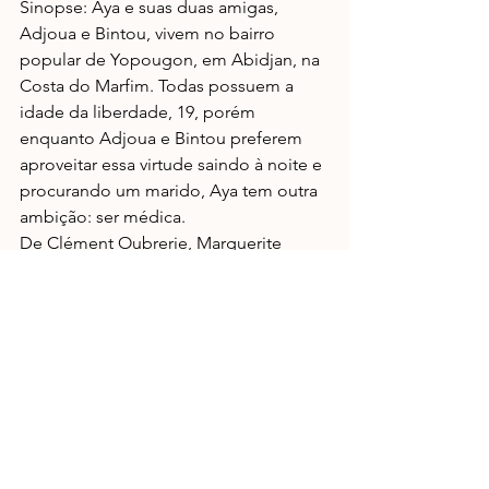
Sinopse: Aya e suas duas amigas, 
Adjoua e Bintou, vivem no bairro 
popular de Yopougon, em Abidjan, na 
Costa do Marfim. Todas possuem a 
idade da liberdade, 19, porém 
enquanto Adjoua e Bintou preferem 
aproveitar essa virtude saindo à noite e 
procurando um marido, Aya tem outra 
ambição: ser médica.
De Clément Oubrerie, Marguerite 
Abouet. Animação em cores/84’. 
Classificação etária 16. Legendado.
Data: 11/09
Título: UMA VIDA VIOLENTA (Une Vie 
Violente) (França 2017).
Sinopse: Apesar da ameaça de morte 
pairar sobre sua cabeça, Stéphane 
decide voltar para a Córsega para 