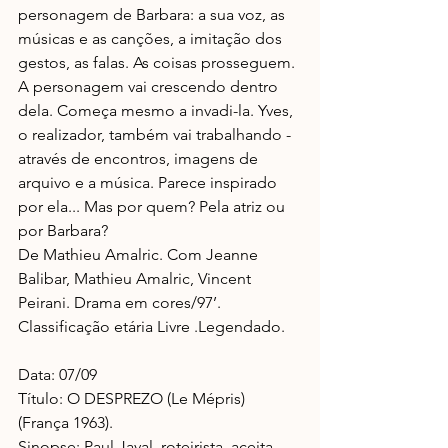
personagem de Barbara: a sua voz, as 
músicas e as canções, a imitação dos 
gestos, as falas. As coisas prosseguem. 
A personagem vai crescendo dentro 
dela. Começa mesmo a invadi-la. Yves, 
o realizador, também vai trabalhando - 
através de encontros, imagens de 
arquivo e a música. Parece inspirado 
por ela... Mas por quem? Pela atriz ou 
por Barbara?
De Mathieu Amalric. Com Jeanne 
Balibar, Mathieu Amalric, Vincent 
Peirani. Drama em cores/97’. 
Classificação etária Livre .Legendado.
Data: 07/09
Título: O DESPREZO (Le Mépris) 
(França 1963).
Sinopse: Paul Javal, roteirista, aceita 