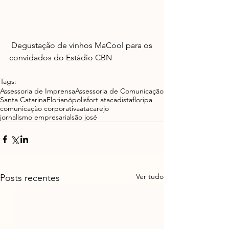
 Degustação de vinhos MaCool para os 
convidados do Estádio CBN
Tags:
Assessoria de Imprensa
Assessoria de Comunicação
Santa Catarina
Florianópolis
fort atacadista
floripa
comunicação corporativa
atacarejo
jornalismo empresarial
são josé
Ver tudo
Posts recentes