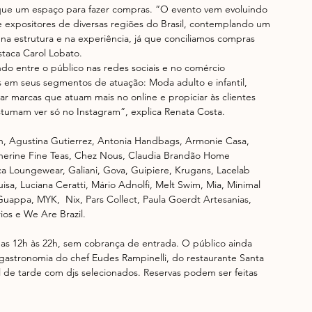
que um espaço para fazer compras. “O evento vem evoluindo 
 expositores de diversas regiões do Brasil, contemplando um 
a estrutura e na experiência, já que conciliamos compras 
taca Carol Lobato.
do entre o público nas redes sociais e no comércio 
as em seus segmentos de atuação: Moda adulto e infantil, 
zar marcas que atuam mais no online e propiciar às clientes 
stumam ver só no Instagram”, explica Renata Costa.
tch, Agustina Gutierrez, Antonia Handbags, Armonie Casa, 
therine Fine Teas, Chez Nous, Claudia Brandão Home 
ca Loungewear, Galiani, Gova, Guipiere, Krugans, Lacelab 
isa, Luciana Ceratti, Mário Adnolfi, Melt Swim, Mia, Minimal 
uappa, MYK,  Nix, Pars Collect, Paula Goerdt Artesanias, 
ios e We Are Brazil.
as 12h às 22h, sem cobrança de entrada. O público ainda 
 gastronomia do chef Eudes Rampinelli, do restaurante Santa 
l de tarde com djs selecionados. Reservas podem ser feitas 