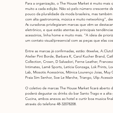
Para a organização, o The House Market é muito mais 
muito a cada edição. Não só pelo número crescente de
pouco da pluralidade da moda brasileira, mas também n
com alta gastronomia, música e muito networking”, des
As curadoras privilegiaram marcas que vêm se destacan
eletrônico, e que estão atentas às principais tendênci
acessórios, linha home e muito mais. “A ideia de priori
um contato visual/presencial com as peças que elas co
Entre as marcas já confirmadas, estão: 6twelve, A.Clu
Atelier Pint Borde, Barbara K, Carol Kucher Brand, Ca
Collection, Crown, D Salvadori, Ferne Leather, Frances
Intimates, Lamê Sports, Letícia Gonzaga, Lok Prints, Lou
Lab, Miosotis Acessórios, Mônica Lourenço Joias, Muy G
Praia Sim Senhor, Soe Le Marche, Triango, Ulip Acessór
O coletivo de marcas The House Market ficará aberto d
poderá degustar os drinks do bar Santo Trago e a alta
Cucina, ambos anexos ao hotel e curtir boa musica fina
através do telefone 48-32078208.