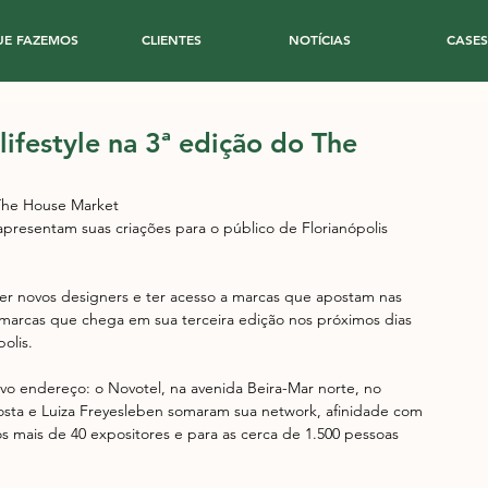
UE FAZEMOS
CLIENTES
NOTÍCIAS
CASES
ifestyle na 3ª edição do The
 The House Market
apresentam suas criações para o público de Florianópolis
er novos designers e ter acesso a marcas que apostam nas 
 marcas que chega em sua terceira edição nos próximos dias 
olis.
vo endereço: o Novotel, na avenida Beira-Mar norte, no 
Costa e Luiza Freyesleben somaram sua network, afinidade com 
os mais de 40 expositores e para as cerca de 1.500 pessoas 