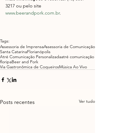
3217 ou pelo site 
www.beerandpork.com.br
.
Tags:
Assessoria de Imprensa
Assessoria de Comunicação
Santa Catarina
Florianópolis
Atré Comunicação Personalizada
atré comunicação
floripa
Beer and Pork
Via Gastronômica de Coqueiros
Música Ao Vivo
Ver tudo
Posts recentes