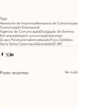
Tags:
Assessoria de Imprensa
Assessoria de Comunicação
Comunicação Empresarial
Agência de Comunicação
Divulgação de Eventos
fort atacadista
atré comunicação
atacarejo
Grupo Pereira
Jornalismo
atacado
Troco Solidário
Serra Santa Catarina
solidariedade
SC 401
Ver tudo
Posts recentes