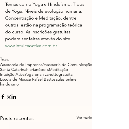
Temas como Yoga e Hinduísmo, Tipos 
de Yoga, Níveis de evolução humana, 
Concentração e Meditação, dentre 
outros, estão na programação teórica 
do curso. As inscrições gratuitas 
podem ser feitas através do site 
www.intuicaoativa.com.br
.
Tags:
Assessoria de Imprensa
Assessoria de Comunicação
Santa Catarina
Florianópolis
Meditação
Intuição Ativa
Yoga
renan zanotto
gratuita
Escola de Música Rafael Bastos
aulas online
hinduísmo
Ver tudo
Posts recentes