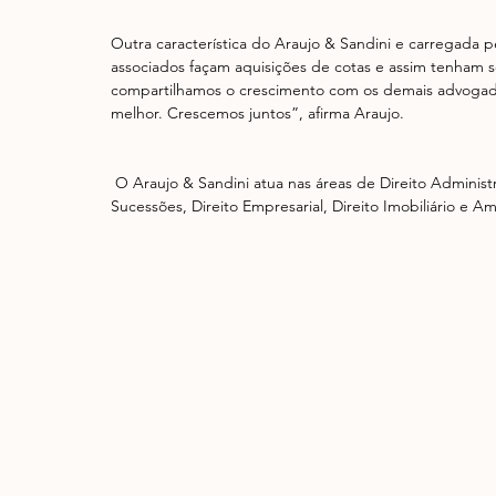
Outra característica do Araujo & Sandini e carregada p
associados façam aquisições de cotas e assim tenham 
compartilhamos o crescimento com os demais advogado
melhor. Crescemos juntos”, afirma Araujo.
 O Araujo & Sandini atua nas áreas de Direito Administrativo, Direito Civil, Direito Criminal, Direito de Família e 
Sucessões, Direito Empresarial, Direito Imobiliário e Amb