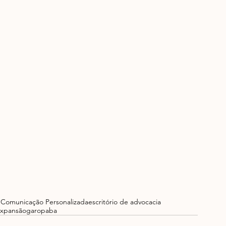
 Comunicação Personalizada
escritório de advocacia
xpansão
garopaba