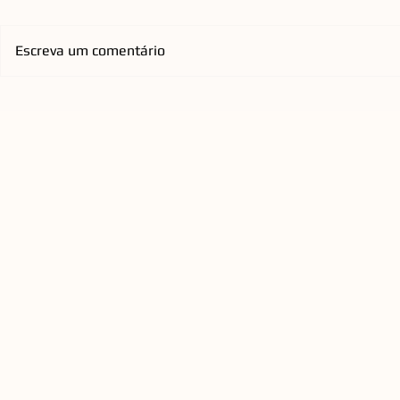
Escreva um comentário
Emicida chega à Arena Opus
Orquestra d
com nova turnê nacional que
Florianópol
homenageia os Racionais
anos com re
QUEEN a C