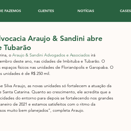
UE FAZEMOS
CLIENTES
NOTÍCIAS
CASES
dvocacia Araujo & Sandini abre
e Tubarão
ina, o 
Araujo & Sandini Advogados e Associados
 irá 
tembro deste ano, nas cidades de Imbituba e Tubarão. O 
espaços físicos nas unidades de Florianópolis e Garopaba. O 
s unidades é de R$ 250 mil.
Silva Araujo, as novas unidades só fortalecem a atuação da 
 Santa Catarina. Quanto ao crescimento, ele acredita que a 
 cidades do entorno para depois se fortalecendo nos grandes 
janeiro de 2021 e estamos satisfeitos com o ritmo da 
ssos muito bem planejados”, completa Araujo.