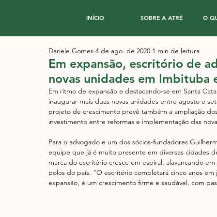
INÍCIO
SOBRE A ATRÉ
O Q
Dariele Gomes
4 de ago. de 2020
1 min de leitura
Em expansão, escritório de a
novas unidades em Imbituba 
Em ritmo de expansão e destacando-se em Santa Catar
inaugurar mais duas novas unidades entre agosto e se
projeto de crescimento prevê também a ampliação dos 
investimento entre reformas e implementação das nova
Para o advogado e um dos sócios-fundadores Guilherme 
equipe que já é muito presente em diversas cidades de
marca do escritório cresce em espiral, alavancando em
polos do país. “O escritório completará cinco anos em 
expansão, é um crescimento firme e saudável, com pa