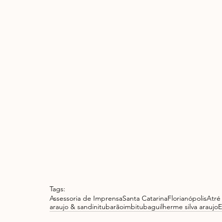
Tags:
Assessoria de Imprensa
Santa Catarina
Florianópolis
Atré
araujo & sandini
tubarão
imbituba
guilherme silva araujo
E