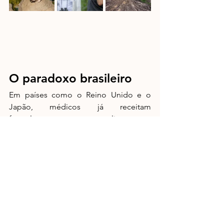
O paradoxo brasileiro
Em países como o Reino Unido e o 
Japão, médicos já receitam 
formalmente tempo ao ar livre como 
parte de tratamentos de saúde mental, 
nas chamadas prescrições verdes. No 
Brasil, a prática ainda é pontual. Uma 
das iniciativas pioneiras é coordenada 
pela Dra. Lis Leão em 14 Unidades 
Básicas de Saúde de São Paulo, por 
meio do Programa Ambientes Verdes e 
Saudáveis (PAVS), da Secretaria 