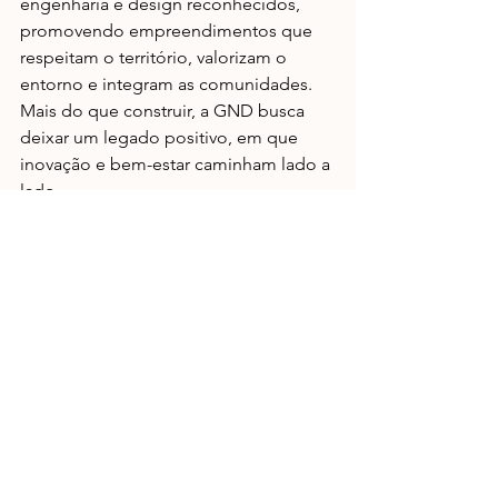
engenharia e design reconhecidos, 
promovendo empreendimentos que 
respeitam o território, valorizam o 
entorno e integram as comunidades. 
Mais do que construir, a GND busca 
deixar um legado positivo, em que 
inovação e bem-estar caminham lado a 
lado.
*Crédito das fotos: MCA Stúdios
Tags:
Assessoria de Imprensa
Assessoria de Comunicação
Atre Comunicação
GND Incorporadora
Construção Modular
Mercado Imobiliário
Notícias