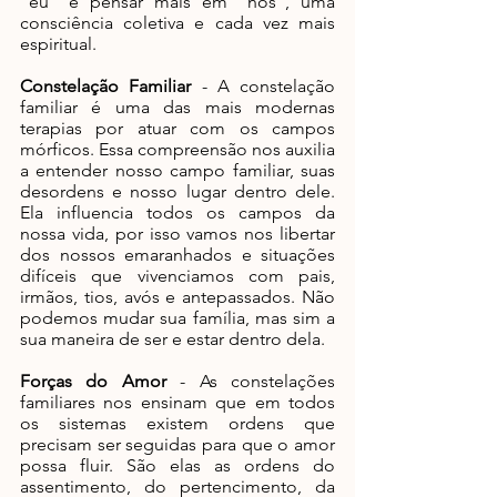
“eu” e pensar mais em “nós”, uma 
consciência coletiva e cada vez mais 
espiritual.
Constelação Familiar 
- A constelação 
familiar é uma das mais modernas 
terapias por atuar com os campos 
mórficos. Essa compreensão nos auxilia 
a entender nosso campo familiar, suas 
desordens e nosso lugar dentro dele. 
Ela influencia todos os campos da 
nossa vida, por isso vamos nos libertar 
dos nossos emaranhados e situações 
difíceis que vivenciamos com pais, 
irmãos, tios, avós e antepassados. Não 
podemos mudar sua família, mas sim a 
sua maneira de ser e estar dentro dela.
Forças do Amor
 - As constelações 
familiares nos ensinam que em todos 
os sistemas existem ordens que 
precisam ser seguidas para que o amor 
possa fluir. São elas as ordens do 
assentimento, do pertencimento, da 