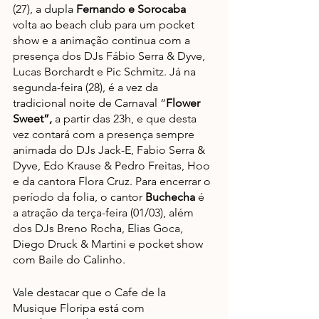
(27), a dupla
 Fernando e Sorocaba
volta ao beach club para um pocket 
show e a animação continua com a 
presença dos DJs Fábio Serra & Dyve, 
Lucas Borchardt e Pic Schmitz. Já na 
segunda-feira (28), é a vez da 
tradicional noite de Carnaval “
Flower 
Sweet”,
 a partir das 23h, e que desta 
vez contará com a presença sempre 
animada do DJs Jack-E, Fabio Serra & 
Dyve, Edo Krause & Pedro Freitas, Hoo 
e da cantora Flora Cruz. Para encerrar o 
período da folia, o cantor
 Buchecha
 é 
a atração da terça-feira (01/03), além 
dos DJs Breno Rocha, Elias Goca, 
Diego Druck & Martini e pocket show 
com Baile do Calinho.
Vale destacar que o Cafe de la 
Musique Floripa está com 