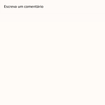
Escreva um comentário
Praça do Espelho d'Água, na
Emicida ch
Cidade Criativa Pedra
com nova tu
Branca, passará por retrofit
homenageia
para ampliar conforto e
qualificar a experiência
urbana