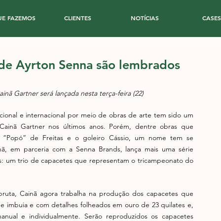
UE FAZEMOS
CLIENTES
NOTÍCIAS
CASES
de Ayrton Senna são lembrados
ainã Gartner será lançada nesta terça-feira (22) 
cional e internacional por meio de obras de arte tem sido um 
e Cainã Gartner nos últimos anos. Porém, dentre obras que 
 “Popó” de Freitas e o goleiro Cássio, um nome tem se 
inã, em parceria com a Senna Brands, lança mais uma série 
s: um trio de capacetes que representam o tricampeonato do 
bruta, Cainã agora trabalha na produção dos capacetes que 
e imbuia e com detalhes folheados em ouro de 23 quilates e, 
manual e individualmente. Serão reproduzidos os capacetes 