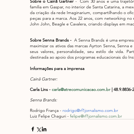
Sobre o Cainã Gartner
 -  Com 30 anos e uma trajetór
família em Gaspar, no interior de Santa Catarina, a mex
da criação da rede Imaginarium, compartilhando o ofíci
peças para a marca. Aos 22 anos, com networking no
John John, Beagle e Cavalera, criando displays em madeir
Sobre Senna Brands - 
 A Senna Brands é uma empresa c
maximizar os ativos das marcas Ayrton Senna, Senna e 
seus valores, personalidade, seu estilo de vida. Pa
destinada ao apoio dos programas educacionais do Inst
Informações para a imprensa
Cainã Gartner:
Carla Lins - 
carla@atrecomunicacao.com.br
 | 48.9.8836-
Senna Brands: 
Rodrigo França - 
rodrigo@rf1jornalismo.com.br
Luiz Felipe Chaguri - 
felipe@rf1jornalismo.com.br