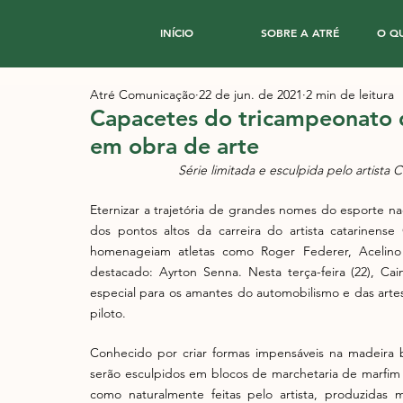
INÍCIO
SOBRE A ATRÉ
O Q
Atré Comunicação
22 de jun. de 2021
2 min de leitura
Capacetes do tricampeonato 
em obra de arte
Série limitada e esculpida pelo artista C
Eternizar a trajetória de grandes nomes do esporte na
dos pontos altos da carreira do artista catarinens
homenageiam atletas como Roger Federer, Acelino
destacado: Ayrton Senna. Nesta terça-feira (22), Ca
especial para os amantes do automobilismo e das arte
piloto.
Conhecido por criar formas impensáveis na madeira 
serão esculpidos em blocos de marchetaria de marfim 
como naturalmente feitas pelo artista, produzidas 