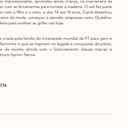
ia impressionante, aprendeu ainda criança, na marcenaria da 
er com as ferramentas para tornear a madeira. O avô fez parte 
o com o filho e o neto, e dos 14 aos 16 anos, Cainã desenhou 
 ramo da moda, começou a atender empresas como Dudalina, 
a para sinalizar as grifes nas lojas. 
riada pela família do tricampeão mundial de F1 para gerir e 
Senninha e que se inspiram no legado e conquistas do piloto, 
rte da receita obtida com o licenciamento dessas marcas é 
ituto Ayrton Senna. 
2774