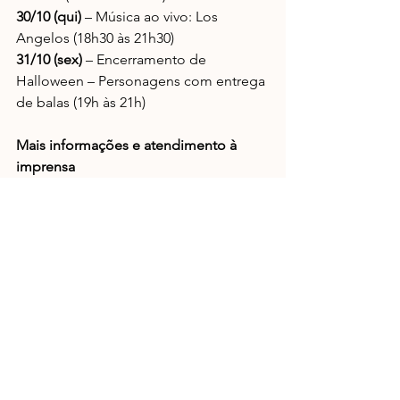
30/10 (qui)
 – Música ao vivo: Los 
Angelos (18h30 às 21h30)
31/10 (sex) 
– Encerramento de 
Halloween – Personagens com entrega 
de balas (19h às 21h)
Mais informações e atendimento à 
imprensa
Atré Comunicação Personalizada + 
Anima Comunicação Viva
Carla Lins | 
carla@atrecomunicacao.com.br
 | 48 
98836-2774
Tai Rodrigues | 
tai@tairodrigues.com
 | 
47 98864-3373
Notícias