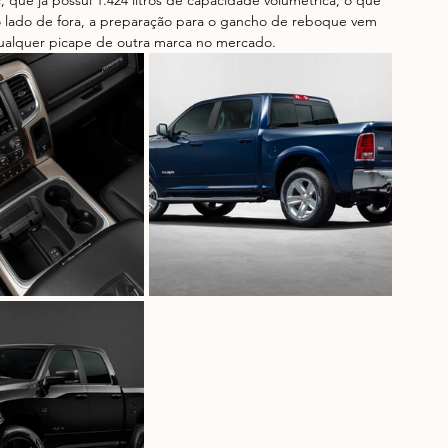
que já possui 1.424 litros de capacidade volumétrica, o que 
o lado de fora, a preparação para o gancho de reboque vem 
qualquer picape de outra marca no mercado.