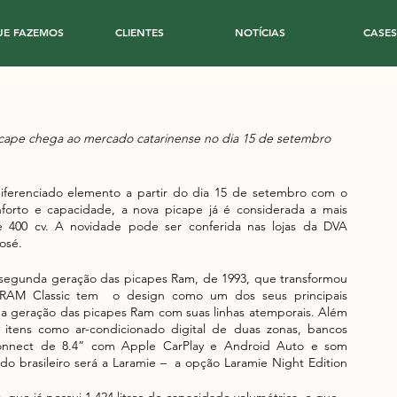
UE FAZEMOS
CLIENTES
NOTÍCIAS
CASES
cape chega ao mercado catarinense no dia 15 de setembro
erenciado elemento a partir do dia 15 de setembro com o 
forto e capacidade, a nova picape já é considerada a mais 
400 cv. A novidade pode ser conferida nas lojas da DVA 
osé. 
egunda geração das picapes Ram, de 1993, que transformou 
a RAM Classic tem  o design como um dos seus principais 
da geração das picapes Ram com suas linhas atemporais. Além 
 itens como ar-condicionado digital de duas zonas, bancos 
Uconnect de 8.4” com Apple CarPlay e Android Auto e som 
 brasileiro será a Laramie –  a opção Laramie Night Edition 