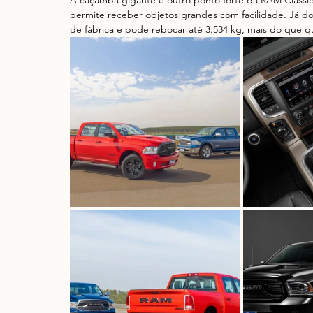
A caçamba gigante é outro ponto forte da RAM Classic, 
permite receber objetos grandes com facilidade. Já d
de fábrica e pode rebocar até 3.534 kg, mais do que 