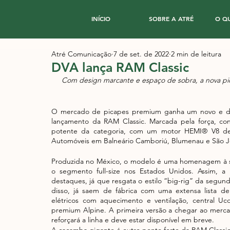
INÍCIO
SOBRE A ATRÉ
O Q
Atré Comunicação
7 de set. de 2022
2 min de leitura
DVA lança RAM Classic
Com design marcante e espaço de sobra, a nova pi
O mercado de picapes premium ganha um novo e dif
lançamento da RAM Classic. Marcada pela força, con
potente da categoria, com um motor HEMI® V8 de 
Automóveis em Balneário Camboriú, Blumenau e São J
Produzida no México, o modelo é uma homenagem à s
o segmento full-size nos Estados Unidos. Assim, 
destaques, já que resgata o estilo “big-rig” da segun
disso, já saem de fábrica com uma extensa lista de
elétricos com aquecimento e ventilação, central 
premium Alpine. A primeira versão a chegar ao mercado
reforçará a linha e deve estar disponível em breve. 