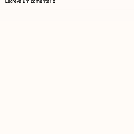
Escreva um comentário
Praça do Espelho d'Água, na
Emicida ch
Cidade Criativa Pedra
com nova tu
Branca, passará por retrofit
homenageia
para ampliar conforto e
qualificar a experiência
urbana