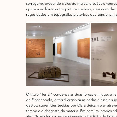
serragem), evocando ciclos de marés, erosões e ventos 
operam no limite entre pintura e relevo, com ecos das 
rugosidades em topografias pictóricas que tensionam
O título “Terral” condensa as duas forças em jogo: a Ter
de Florianópolis, o terral organiza as ondas e alisa a su
gestos: superfícies tecidas por Clara deixam o ar atrav
tempo e o desgaste da matéria. Em comum, ambos adot
atenção ecológica, reposicionando a tradição do fazer 