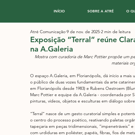
INÍCIO
SOBRE A ATRÉ
O Q
Atré Comunicação
9 de nov. de 2025
2 min de leitura
Exposição “Terral” reúne Cla
na A.Galeria
Mostra com curadoria de Marc Pottier propõe um per
materiais or
O espaço A.Galeria, em Florianópolis, dá início a mais 
o público de duas vozes fundamentais da arte catarine
em Florianópolis desde 1983) e Rubens Oestroem (Blum
Marc Pottier e equipe da A.Galeria - coordenada por Sa
pinturas, vídeos, objetos e esculturas em diálogo sob
“Terral” nasce de um gesto curatorial simples e potente
o centro do processo poético, reativando paletas orgâni
tapeçaria em peças tridimensionais, “impenetráveis” 
com urdiduras em poliéster, papéis, fibras, fios de met