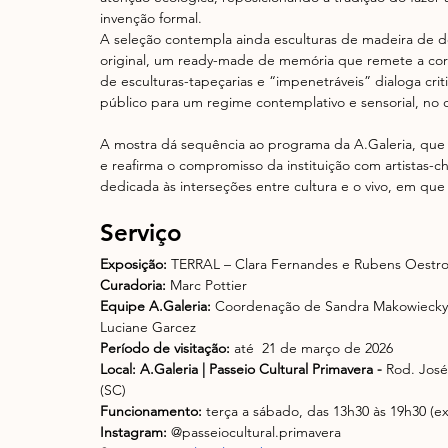
invenção formal.
A seleção contempla ainda esculturas de madeira de 
original, um ready-made de memória que remete a corte
de esculturas-tapeçarias e “impenetráveis” dialoga crit
público para um regime contemplativo e sensorial, no q
A mostra dá sequência ao programa da A.Galeria, que já
e reafirma o compromisso da instituição com artistas-
dedicada às interseções entre cultura e o vivo, em q
Serviço
Exposição:
 TERRAL – Clara Fernandes e Rubens Oestr
Curadoria:
 Marc Pottier
Equipe A.Galeria:
 Coordenação de Sandra Makowiecky; P
Luciane Garcez
Período de visitação: 
até  21 de março de 2026
Local:
A.Galeria | Passeio Cultural Primavera - 
Rod. José 
(SC)
Funcionamento:
 terça a sábado, das 13h30 às 19h30 (ex
Instagram:
 @passeiocultural.primavera