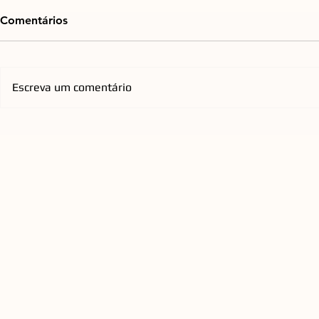
Comentários
Escreva um comentário
Emicida chega à Arena Opus
Orquestra d
com nova turnê nacional que
Florianópol
homenageia os Racionais
anos com re
QUEEN a C