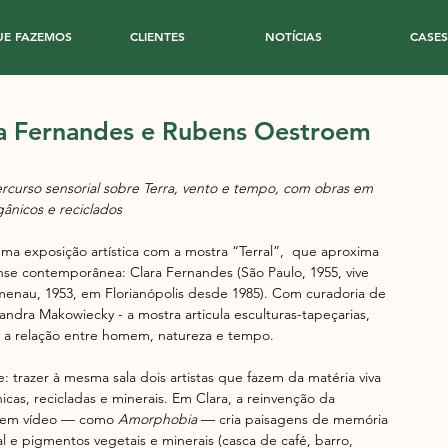
UE FAZEMOS
CLIENTES
NOTÍCIAS
CASES
ra Fernandes e Rubens Oestroem
curso sensorial sobre Terra, vento e tempo, com obras em 
gânicos e reciclados
uma exposição artística com a mostra “Terral”,  que aproxima 
nse contemporânea: Clara Fernandes (São Paulo, 1955, vive 
enau, 1953, em Florianópolis desde 1985). Com curadoria de 
ndra Makowiecky - a mostra articula esculturas-tapeçarias, 
re a relação entre homem, natureza e tempo.
: trazer à mesma sala dois artistas que fazem da matéria viva 
cas, recicladas e minerais. Em Clara, a reinvenção da 
e em vídeo — como 
Amorphobia
 — cria paisagens de memória 
al e pigmentos vegetais e minerais (casca de café, barro, 