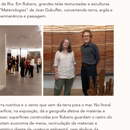
da Ilha. Em Rubens, grandes telas texturizadas e esculturas 
“Matériologies” de Jean Dubuffet, convertendo terra, argila e 
 permanência e passagem.
ra nutritiva e o vento que vem da terra para o mar. No litoral 
perfície; na exposição, dá a geografia afetiva de matérias e 
essar; superfícies construídas por Rubens guardam o rastro do 
am economia de meios, recirculação de materiais e 
artístico diante da urgência ambiental, sem abdicar da 