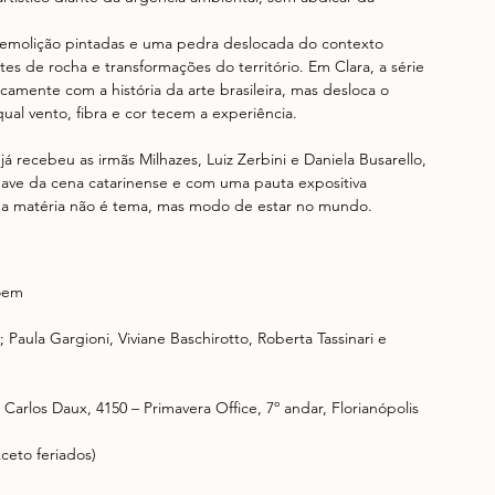
demolição pintadas e uma pedra deslocada do contexto 
s de rocha e transformações do território. Em Clara, a série 
icamente com a história da arte brasileira, mas desloca o 
ual vento, fibra e cor tecem a experiência.
 recebeu as irmãs Milhazes, Luiz Zerbini e Daniela Busarello, 
chave da cena catarinense e com uma pauta expositiva 
ue a matéria não é tema, mas modo de estar no mundo.
oem
aula Gargioni, Viviane Baschirotto, Roberta Tassinari e 
Carlos Daux, 4150 – Primavera Office, 7º andar, Florianópolis 
ceto feriados)