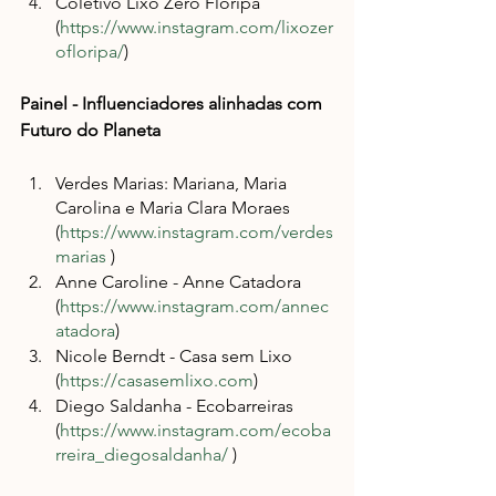
Coletivo Lixo Zero Floripa 
(
https://www.instagram.com/lixozer
ofloripa/
)
Painel - Influenciadores alinhadas com 
Futuro do Planeta
Verdes Marias: Mariana, Maria 
Carolina e Maria Clara Moraes 
(
https://www.instagram.com/verdes
marias
 )
Anne Caroline - Anne Catadora 
(
https://www.instagram.com/annec
atadora
)
Nicole Berndt - Casa sem Lixo 
(
https://casasemlixo.com
)
Diego Saldanha - Ecobarreiras 
(
https://www.instagram.com/ecoba
rreira_diegosaldanha/
 )