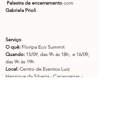
Palestra de encerramento
 com
Gabriela Prioli
Serviço
O quê: 
Floripa Eco Summit
Quando:
 15/09, das 9h às 18h;  e 16/09, 
das 9h às 19h
Local: 
Centro de Eventos Luiz 
Henrique da Silveira - Canasvieiras - 
Florianópolis
Ingresso:
 mediante inscrição prévia 
pelo site 
https://sleepwalkers.byinti.com/#/event
/floripa-eco-summit-2022
Redes socias
: @floripaecofestival