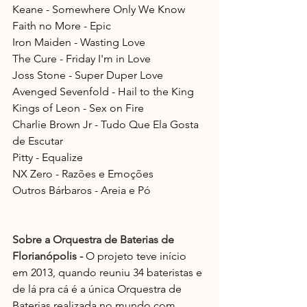
Keane - Somewhere Only We Know
Faith no More - Epic
Iron Maiden - Wasting Love
The Cure - Friday I'm in Love
Joss Stone - Super Duper Love
Avenged Sevenfold - Hail to the King
Kings of Leon - Sex on Fire
Charlie Brown Jr - Tudo Que Ela Gosta 
de Escutar 
Pitty - Equalize
NX Zero - Razões e Emoções 
Outros Bárbaros - Areia e Pó
Sobre a Orquestra de Baterias de 
Florianópolis - 
O projeto teve início 
em 2013, quando reuniu 34 bateristas e 
de lá pra cá é a única Orquestra de 
Baterias realizada no mundo com 