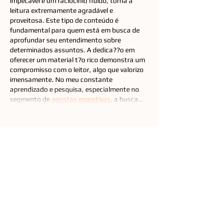
impecável e um raciocínio fluido, torna a 
leitura extremamente agradável e 
proveitosa. Este tipo de conteúdo é 
fundamental para quem está em busca de 
aprofundar seu entendimento sobre 
determinados assuntos. A dedica??o em 
oferecer um material t?o rico demonstra um 
compromisso com o leitor, algo que valorizo 
imensamente. No meu constante 
aprendizado e pesquisa, especialmente no 
segmento de 
apostas esportivas
, a busca…
Mostrar mais
Curtir
Responder
lin strong
24 de set. de 2025
Que artigo inspirador! A qualidade da escrita 
e a organiza??o das ideias demonstram um 
trabalho cuidadoso e um profundo 
conhecimento do tema. é gratificante 