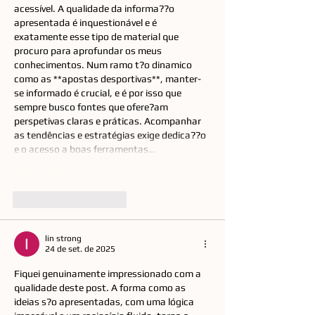
acessível. A qualidade da informa??o 
apresentada é inquestionável e é 
exatamente esse tipo de material que 
procuro para aprofundar os meus 
conhecimentos. Num ramo t?o dinamico 
como as **apostas desportivas**, manter-
se informado é crucial, e é por isso que 
sempre busco fontes que ofere?am 
perspetivas claras e práticas. Acompanhar 
as tendências e estratégias exige dedica??o 
e o acesso a boas ferramentas…
Mostrar mais
Curtir
Responder
lin strong
24 de set. de 2025
Fiquei genuinamente impressionado com a 
qualidade deste post. A forma como as 
ideias s?o apresentadas, com uma lógica 