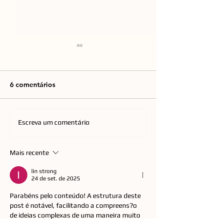
6 comentários
Emicida chega à Arena
Orquestra de Ba
Escreva um comentário
Opus com nova turnê
Florianópolis c
nacional que
anos com reper
Mais recente
homenageia os Racionais
QUEEN a CPM 
lin strong
24 de set. de 2025
Parabéns pelo conteúdo! A estrutura deste 
post é notável, facilitando a compreens?o 
de ideias complexas de uma maneira muito 