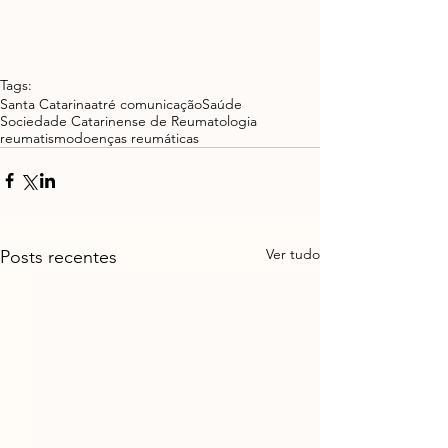
Tags:
Santa Catarina
atré comunicação
Saúde
Sociedade Catarinense de Reumatologia
reumatismo
doenças reumáticas
Ver tudo
Posts recentes