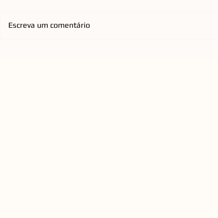
Escreva um comentário
Praça do Espelho d'Água, na
Emicida ch
Cidade Criativa Pedra
com nova tu
Branca, passará por retrofit
homenageia
para ampliar conforto e
qualificar a experiência
urbana