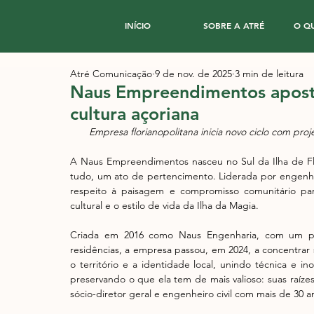
INÍCIO
SOBRE A ATRÉ
O Q
Atré Comunicação
9 de nov. de 2025
3 min de leitura
Naus Empreendimentos apost
cultura açoriana
Empresa florianopolitana inicia novo ciclo com proj
A Naus Empreendimentos nasceu no Sul da Ilha de Flor
tudo, um ato de pertencimento. Liderada por engenhei
respeito à paisagem e compromisso comunitário par
cultural e o estilo de vida da Ilha da Magia.
Criada em 2016 como Naus Engenharia, com um port
residências, a empresa passou, em 2024, a concentrar
o território e a identidade local, unindo técnica e i
preservando o que ela tem de mais valioso: suas raízes,
sócio-diretor geral e engenheiro civil com mais de 30 a