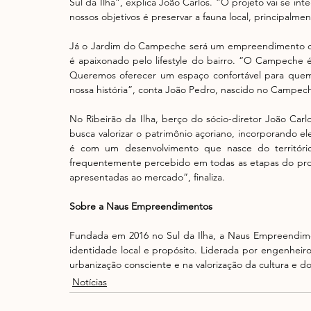
Sul da Ilha”, explica João Carlos. “O projeto vai se in
nossos objetivos é preservar a fauna local, principalme
Já o Jardim do Campeche será um empreendimento de 
é apaixonado pelo lifestyle do bairro. “O Campeche é
Queremos oferecer um espaço confortável para quem 
nossa história”, conta João Pedro, nascido no Campech
No Ribeirão da Ilha, berço do sócio-diretor João Carl
busca valorizar o patrimônio açoriano, incorporando 
é com um desenvolvimento que nasce do território
frequentemente percebido em todas as etapas do proj
apresentadas ao mercado”, finaliza.
Sobre a Naus Empreendimentos
Fundada em 2016 no Sul da Ilha, a Naus Empreendimen
identidade local e propósito. Liderada por engenheir
urbanização consciente e na valorização da cultura e do 
Notícias