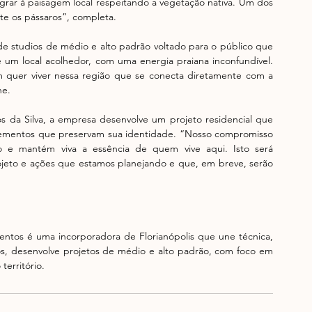
tegrar à paisagem local respeitando a vegetação nativa. Um dos 
nte os pássaros”, completa. 
studios de médio e alto padrão voltado para o público que 
 um local acolhedor, com uma energia praiana inconfundível. 
quer viver nessa região que se conecta diretamente com a 
e. 
os da Silva, a empresa desenvolve um projeto residencial que 
elementos que preservam sua identidade. “Nosso compromisso 
 e mantém viva a essência de quem vive aqui. Isto será 
eto e ações que estamos planejando e que, em breve, serão 
tos é uma incorporadora de Florianópolis que une técnica, 
os, desenvolve projetos de médio e alto padrão, com foco em 
território.