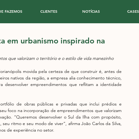
UE FAZEMOS
CLIENTES
NOTÍCIAS
CASES
a em urbanismo inspirado na
etos que valorizam o território e o estilo de vida manezinho
ianópolis movida pela certeza de que construir é, antes de 
ros nativos da região, a empresa alia conhecimento técnico, 
a desenvolver empreendimentos que reflitam a identidade 
fólio de obras públicas e privadas que inclui prédios e 
 seu foco na incorporação de empreendimentos que valorizam 
novação. “Queremos desenvolver o Sul da Ilha com propósito, 
 seu ritmo e seu modo de viver”, afirma João Carlos da Silva, 
nos de experiência no setor.