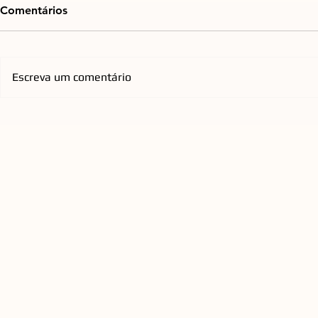
Comentários
Escreva um comentário
Emicida chega à Arena Opus
Orquestra d
com nova turnê nacional que
Florianópol
homenageia os Racionais
anos com re
QUEEN a C