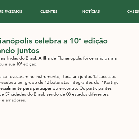
UE FAZEMOS
CLIENTES
NOTÍCIAS
CASES
ianópolis celebra a 10ª edição
ando juntos
ndas do Brasil. A Ilha de Florianópolis foi cenário para a 
u a sua 10ª edição. 
e se revezaram no instrumento,  tocaram juntos 13 sucessos 
recebeu um grupo de 12 bateristas integrantes do  "Kortrijk 
pecialmente para participar do encontro. Os participantes 
de 57 cidades do Brasil, sendo de 08 estados diferentes, 
is e amadores.