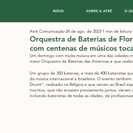
INÍCIO
SOBRE A ATRÉ
O Q
Atré Comunicação
24 de ago. de 2023
1 min de leitura
Orquestra de Baterias de Flor
com centenas de músicos toc
Um domingo com muita música em uma das cidades mais li
maior Orquestra de Baterias das Américas e que realizo
Um grupo de 350 baterias, e mais de 400 bateristas qu
da música internacional e brasileira. O evento também 
Drumt”, realizado na Bélgica e que vieram ao Brasil es
inscritos, que não ensaiam previamente juntos, vieram 
incluindo bateristas de todas as idades, de profissiona