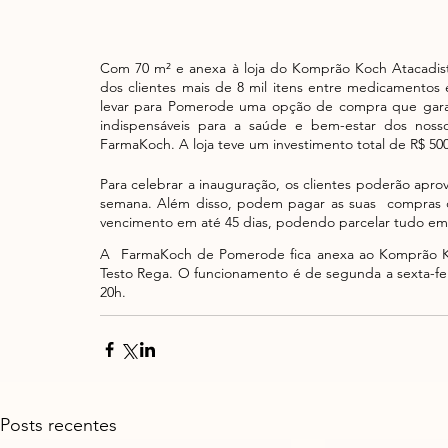
Com 70 m² e anexa à loja do Komprão Koch Atacadista
dos clientes mais de 8 mil itens entre medicamentos 
levar para Pomerode uma opção de compra que garan
indispensáveis para a saúde e bem-estar dos nossos
FarmaKoch. A loja teve um investimento total de R$ 500
Para celebrar a inauguração, os clientes poderão aprov
semana. Além disso, podem pagar as suas  compras c
vencimento em até 45 dias, podendo parcelar tudo em 
A  FarmaKoch de Pomerode fica anexa ao Komprão Koch
Testo Rega. O funcionamento é de segunda a sexta-feir
20h.  
Posts recentes