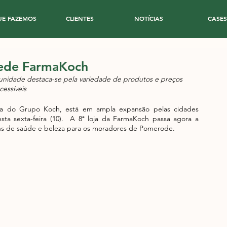
UE FAZEMOS
CLIENTES
NOTÍCIAS
CASES
rede FarmaKoch
unidade destaca-se pela variedade de produtos e preços 
cessíveis
a do Grupo Koch, está em ampla expansão pelas cidades 
ta sexta-feira (10).  A 8ª loja da FarmaKoch passa agora a 
ns de saúde e beleza para os moradores de Pomerode.