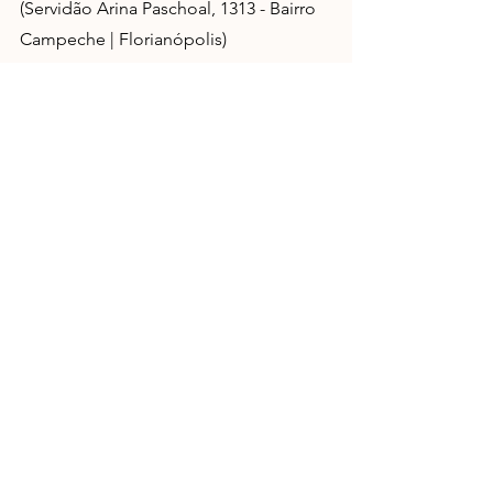
(Servidão Arina Paschoal, 1313 - Bairro 
Campeche | Florianópolis)
Ingressos: 
www.floripaecofestival.com
Informações:
@floripaecofestival
Crédito da foto: Janneke Storm
Ver tudo
Posts recentes