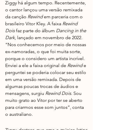
Ziggy há algum tempo. Recentemente, 
o cantor lançou uma versão remixada 
da canção 
Rewind 
em parceria com o 
brasileiro Vitor Kley. A faixa 
Rewind 
Dois 
faz parte do álbum 
Dancing in the 
Dark
, lançado em novembro de 2022. 
“Nos conhecemos por meio de nossas 
ex-namoradas, o que foi muita sorte, 
porque o considero um artista incrível. 
Enviei a ele a faixa original de 
Rewind
 e 
perguntei se poderia colocar seu estilo 
em uma versão remixada. Depois de 
algumas poucas trocas de áudios e 
mensagens, surgiu 
Rewind Dois
. Sou 
muito grato ao Vitor por ter se aberto 
para criarmos esse som juntos”, conta 
o australiano. 
Ziggy destaca que ama a música latina 