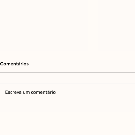
Comentários
Escreva um comentário
Emicida chega à Arena Opus
Orquestra d
com nova turnê nacional que
Florianópol
homenageia os Racionais
anos com re
QUEEN a C