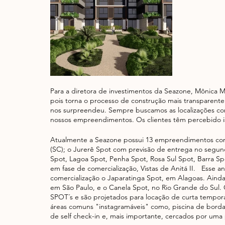
Para a diretora de investimentos da Seazone, Mônica M
pois torna o processo de construção mais transparente 
nos surpreendeu. Sempre buscamos as localizações com
nossos empreendimentos. Os clientes têm percebido is
Atualmente a Seazone possui 13 empreendimentos com a
(SC); o Jurerê Spot com previsão de entrega no segu
Spot, Lagoa Spot, Penha Spot, Rosa Sul Spot, Barra Spo
em fase de comercialização, Vistas de Anitá II.   Esse 
comercialização o Japaratinga Spot, em Alagoas. Ainda
em São Paulo, e o Canela Spot, no Rio Grande do Su
SPOT´s e são projetados para locação de curta tempor
áreas comuns "instagramáveis" como, piscina de borda in
de self check-in e, mais importante, cercados por uma 