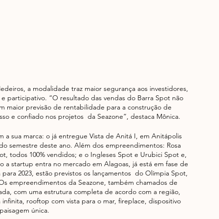
edeiros, a modalidade traz maior segurança aos investidores, 
e participativo. “O resultado das vendas do Barra Spot não 
 maior previsão de rentabilidade para a construção de 
so e confiado nos projetos  da Seazone”, destaca Mônica. 
 sua marca: o já entregue Vista de Anitá I, em Anitápolis 
ndo semestre deste ano. Além dos empreendimentos: Rosa 
t, todos 100% vendidos; e o Ingleses Spot e Urubici Spot e, 
ano a startup entra no mercado em Alagoas, já está em fase de 
 para 2023, estão previstos os lançamentos  do Olímpia Spot, 
l. Os empreendimentos da Seazone, também chamados de 
ada, com uma estrutura completa de acordo com a região, 
finita, rooftop com vista para o mar, fireplace, dispositivo 
paisagem única.  