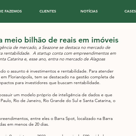
UE FAZEMOS
CLIENTES
NOTÍCIAS
CASES
a meio bilhão de reais em imóveis
eligência de mercado, a Seazone se destaca no mercado de 
ra rentabilidade.  A startup conta com empreendimentos em 
anta Catarina e, esse ano, entra no mercado de Alagoas 
 o assunto é investimentos e rentabilidade. Para atender 
a em Florianópolis, tem se destacado na gestão completa de 
pactos para investidores que buscam rentabilidade.  
r possuir um modelo próprio de inteligência de dados e que 
Paulo, Rio de Janeiro, Rio Grande do Sul e Santa Catarina, o 
eendimentos, entre eles o Barra Spot, localizado na Barra 
zadas em menos de 20 dias. 