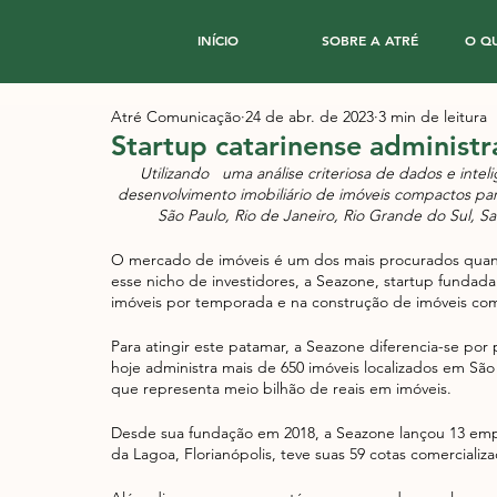
INÍCIO
SOBRE A ATRÉ
O Q
Atré Comunicação
24 de abr. de 2023
3 min de leitura
Startup catarinense administr
Utilizando   uma análise criteriosa de dados e int
desenvolvimento imobiliário de imóveis compactos pa
São Paulo, Rio de Janeiro, Rio Grande do Sul, S
O mercado de imóveis é um dos mais procurados quando
esse nicho de investidores, a Seazone, startup fundad
imóveis por temporada e na construção de imóveis com
Para atingir este patamar, a Seazone diferencia-se po
hoje administra mais de 650 imóveis localizados em São 
que representa meio bilhão de reais em imóveis. 
Desde sua fundação em 2018, a Seazone lançou 13 empr
da Lagoa, Florianópolis, teve suas 59 cotas comerciali