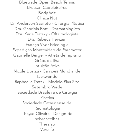
Bluetrade Open Beach Tennis
Bressan Cabeleireiros
Body Volt
Clinica Nut
Dr. Anderson Saciloto - Cirurgia Plástica
Dra. Gabriela Batt - Dermatologista
Dra. Karla Tratsky - Oftalmologista
Dra. Rebeca Heinzen
Espaço Viver Psicologia
Expedição Montevideo de Paramotor
Gabrielle Berger - Atleta de hipismo
Grãos da Ilha
Intuição Ativa
Nicole Librizzi - Cam
peã Mundial de
Taekwondo
Raphaella Tratsk - Modelo Plus Size
Setembro Verde
Sociedade Brasileira de Cirurgia
Plástica
Sociedade Catarinense de
Reumatologia
Thayse Oliveira - Design de
sobrancelhas
Theralab
Verolife