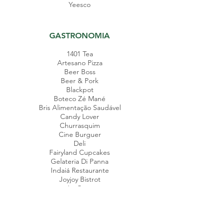
Yeesco
GASTRONOMIA
1401 Tea
Artesano Pizza
Beer Boss
Beer & Pork
Blackpot
Boteco Zé Mané
Bris Alimentação Saudável
Candy Lover
Churrasquim
Cine Burguer
Deli
Fairyland Cupcakes
Gelateria Di Panna
Indaiá Restaurante
Joyjoy Bistrot
La Cave
La Isla Parrilla
Lãs Lenas Parrilla
Maná Sushi