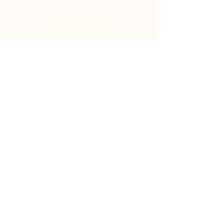
Vamos
conversar?
(48) 9.8836-2774
(48) 3024-7221
imprensa@atrecomunicacao.com.br
Empresa
signatária