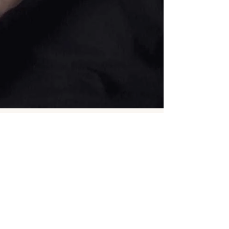
11 de set. de 2019
1 min de leitura
CervejArte com degustação e workshop
gratuitos no Beer and Pork