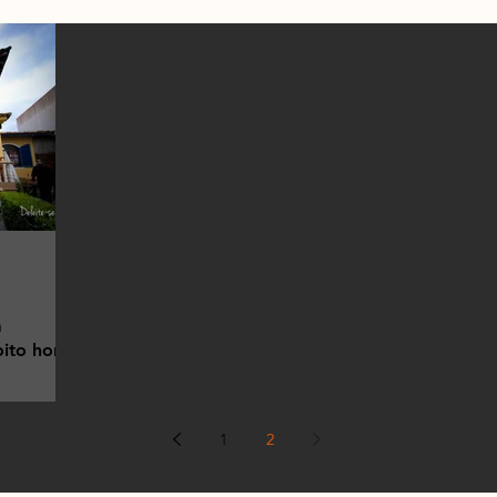
a
oito horas
omemoração
pessoas
1
2
e comida e,