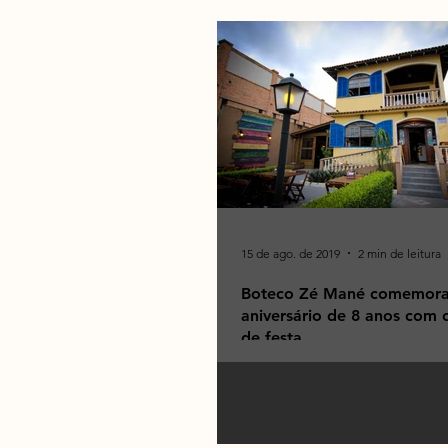
15 de ago. de 2019
2 min de leitura
Boteco Zé Mané comemor
aniversário de 8 anos com 
de festa
Em tempos de aniversário, a c
precisa ser sempre cercada de 
queridas, regada a boa bebida 
claro, música