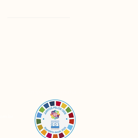
Empresa signatária
com.br