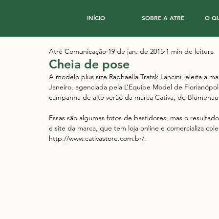
INÍCIO
SOBRE A ATRÉ
O Q
Atré Comunicação
19 de jan. de 2015
1 min de leitura
Cheia de pose
A modelo plus size Raphaella Tratsk Lancini, eleita a 
Janeiro, agenciada pela L’Equipe Model de Florianópolis
campanha de alto verão da marca Cativa, de Blumenau
Essas são algumas fotos de bastidores, mas o resulta
e site da marca, que tem loja online e comercializa co
http://www.cativastore.com.br/. 