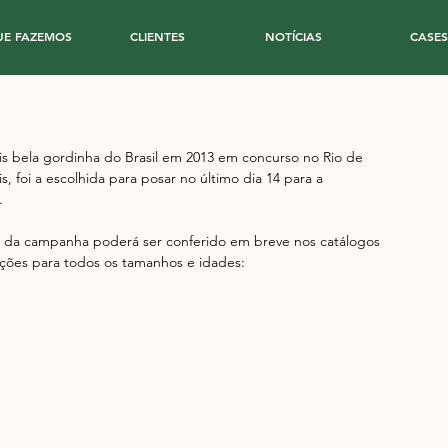
UE FAZEMOS
CLIENTES
NOTÍCIAS
CASES
mais bela gordinha do Brasil em 2013 em concurso no Rio de 
, foi a escolhida para posar no último dia 14 para a 
. 
do da campanha poderá ser conferido em breve nos catálogos 
leções para todos os tamanhos e idades: 