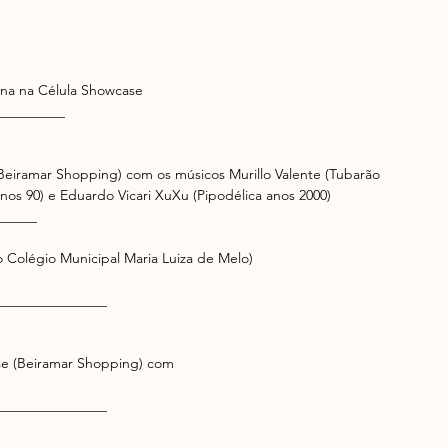
na na Célula Showcase 
_________ 
(Beiramar Shopping) com os músicos Murillo Valente (Tubarão 
os 90) e Eduardo Vicari XuXu (Pipodélica anos 2000) 
_____ 
 Colégio Municipal Maria Luiza de Melo) 
_______________ 
nse (Beiramar Shopping) com 
 
_______________ 