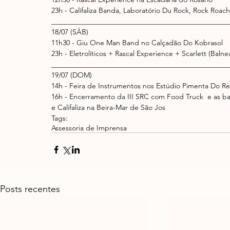
23h - Califaliza Banda, Laboratório Du Rock, Rock Roac
__________________________________________________
18/07 (SÁB) 
11h30 - Giu One Man Band no Calçadão Do Kobrasol 
23h - Eletrolíticos + Rascal Experience + Scarlett (Bal
__________________________________________________
19/07 (DOM) 
14h - Feira de Instrumentos nos Estúdio Pimenta Do Re
16h - Encerramento da III SRC com Food Truck  e as ba
e Califaliza na Beira-Mar de São Jos
Tags:
Assessoria de Imprensa
Posts recentes