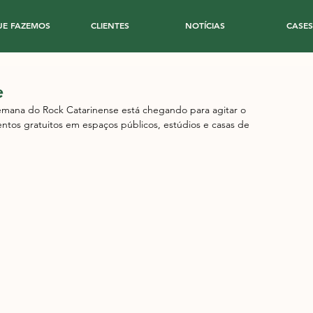
UE FAZEMOS
CLIENTES
NOTÍCIAS
CASES
e
Semana do Rock Catarinense está chegando para agitar o 
entos gratuitos em espaços públicos, estúdios e casas de 