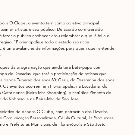
ópolis O Clube, o evento tem como objetivo principal 
oximar artistas e seu público. De acordo com Geraldo 
 fazer o público conhecer e/ou relembrar o que já foi e o 
egião. "Florianópolis e todo o estado são ricos 
 é uma avalanche de informações para quem quer entender 
. 
taques da programação que ainda terá bate-papo com 
apo de Décadas, que terá a participação de artistas que 
 da banda Tubarão dos anos 80; Gazu, do Dazaranha dos anos 
0. Os eventos ocorrem em Florianópolis: na Escadaria  do 
as Catarinense (Beira Mar Shopping)  e Estúdios Pimenta do 
o do Kobrasol e na Beira-Mar de São José. 
coletivo de bandas O Clube, com patrocínio das Livrarias 
re Comunicação Personalizada, Célula Cultural, Jz Produções, 
o e Prefeituras Municipais de Florianópolis e São José. 