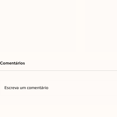
Comentários
Escreva um comentário
Mercado de cirurgia
De Djavan a
refrativa impulsiona
agenda de 
expansão de rede
Opus reúne 