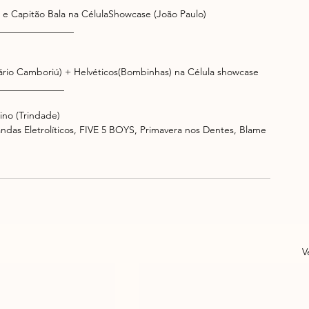
h e Capitão Bala na CélulaShowcase (João Paulo) 
_______________ 
neário Camboriú) + Helvéticos(Bombinhas) na Célula showcase 
_____________ 
ino (Trindade) 
ndas Eletrolíticos, FIVE 5 BOYS, Primavera nos Dentes, Blame 
V