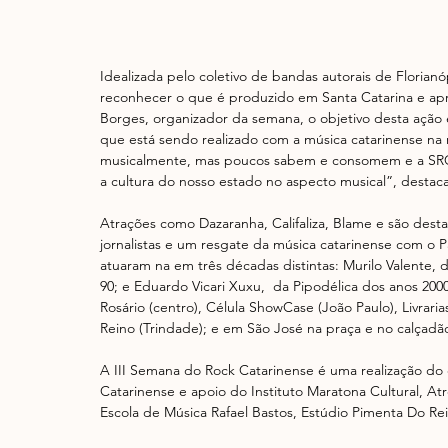
Idealizada pelo coletivo de bandas autorais de Florian
reconhecer o que é produzido em Santa Catarina e apr
Borges, organizador da semana, o objetivo desta ação é
que está sendo realizado com a música catarinense na r
musicalmente, mas poucos sabem e consomem e a SRC
a cultura do nosso estado no aspecto musical”, destaca
Atrações como Dazaranha, Califaliza, Blame e são des
jornalistas e um resgate da música catarinense com o P
atuaram na em três décadas distintas: Murilo Valente,
90; e Eduardo Vicari Xuxu,  da Pipodélica dos anos 200
Rosário (centro), Célula ShowCase (João Paulo), Livrari
Reino (Trindade); e em São José na praça e no calçadã
A III Semana do Rock Catarinense é uma realização do 
Catarinense e apoio do Instituto Maratona Cultural, At
Escola de Música Rafael Bastos, Estúdio Pimenta Do Rein