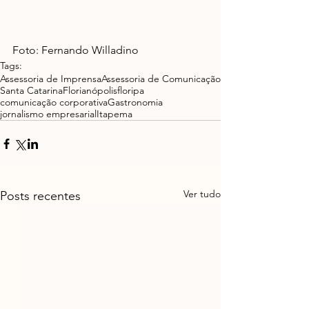
Foto: Fernando Willadino
Tags:
Assessoria de Imprensa
Assessoria de Comunicação
Santa Catarina
Florianópolis
floripa
comunicação corporativa
Gastronomia
jornalismo empresarial
Itapema
Ver tudo
Posts recentes