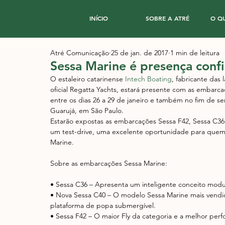
INÍCIO
SOBRE A ATRÉ
O Q
Atré Comunicação
25 de jan. de 2017
1 min de leitura
Sessa Marine é presença conf
O estaleiro catarinense 
Intech Boating
, fabricante das 
oficial Regatta Yachts, estará presente com as embarca
entre os dias 26 a 29 de janeiro e também no fim de se
Guarujá, em São Paulo.
Estarão expostas as embarcações Sessa F42, Sessa C36 
um test-drive, uma excelente oportunidade para quem
Marine. 
Sobre as embarcações Sessa Marine:
• Sessa C36 – Apresenta um inteligente conceito modu
• Nova Sessa C40 – O modelo Sessa Marine mais vendi
plataforma de popa submergível.
• Sessa F42 – O maior Fly da categoria e a melhor per