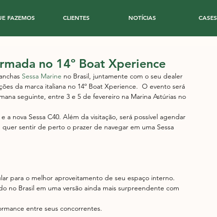
UE FAZEMOS
CLIENTES
NOTÍCIAS
CASES
irmada no 14º Boat Xperience
lanchas 
Sessa Marine
 no Brasil, juntamente com o seu dealer 
ções da marca italiana no 14º Boat Xperience.  O evento será 
mana seguinte, entre 3 e 5 de fevereiro na Marina Astúrias no 
e a nova Sessa C40. Além da visitação, será possível agendar 
 quer sentir de perto o prazer de navegar em uma Sessa 
lar para o melhor aproveitamento de seu espaço interno.
do no Brasil em uma versão ainda mais surpreendente com 
formance entre seus concorrentes.