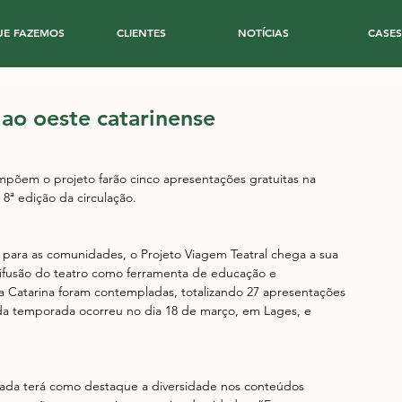
UE FAZEMOS
CLIENTES
NOTÍCIAS
CASES
 ao oeste catarinense
mpõem o projeto farão cinco apresentações gratuitas na 
8ª edição da circulação. 
l para as comunidades, o Projeto Viagem Teatral chega a sua 
ifusão do teatro como ferramenta de educação e 
 Catarina foram contempladas, totalizando 27 apresentações 
a da temporada ocorreu no dia 18 de março, em Lages, e 
rada terá como destaque a diversidade nos conteúdos 