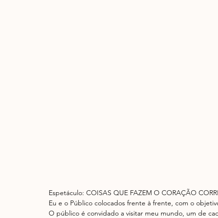
Espetáculo: COISAS QUE FAZEM O CORAÇÃO CORR
Eu e o Público colocados frente à frente, com o objeti
O público é convidado a visitar meu mundo, um de cad