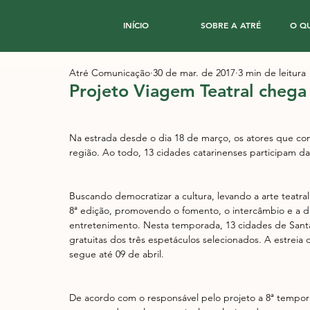
INÍCIO
SOBRE A ATRÉ
O Q
Atré Comunicação
30 de mar. de 2017
3 min de leitura
Projeto​ Viagem Teatral chega
​Na estrada desde o dia 18 de março, os atores que co
região. Ao todo, 13 cidades catarinenses participam da 
Buscando democratizar a cultura, levando a arte teatra
8ª edição, promovendo o fomento, o intercâmbio e a d
entretenimento. Nesta temporada, 13 cidades de Santa
gratuitas dos três espetáculos selecionados. A estrei
segue até 09 de abril.
De acordo com o responsável pelo projeto a 8ª tempo