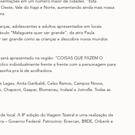
resentações em um número maior de cidades. “Esta 
Oeste, Vale do Itajaí e Norte, aumentando ainda mais nossa 
ns.
anças, adolescentes e adultos apresentados em locais 
áculo “Malagueta quer ser grande”, da atriz Paula 
er ser grande como as crianças e descobre novos mundos 
que será apresentado na região: “COISAS QUE FAZEM O 
o individualmente frente a frente com a personagem para 
sinha pra lá de acolhedora.
e Lages, Anita Garibaldi, Celso Ramos, Campos Novos, 
 Chapecó, Gaspar, Blumenau, Indaial e Joinville. Todas as 
de local. A 8ª edição do Viagem Teatral é uma realização da 
ra – Governo Federal. Patrocínio: Enercan, BRDE, Orbenk e 