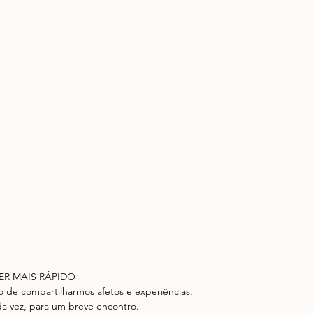
ER MAIS RÁPIDO
vo de compartilharmos afetos e experiências.
a vez, para um breve encontro.