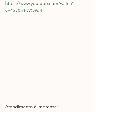
https://www.youtube.com/watch?
v=4SQ57PWO9u8
Atendimento à imprensa:
Davi Paes e Lima (Atré Comunicação 