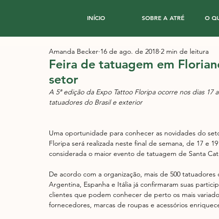
INÍCIO
SOBRE A ATRÉ
O Q
Amanda Becker
16 de ago. de 2018
2 min de leitura
Feira de tatuagem em Florian
setor
A 5ª edição da Expo Tattoo Floripa ocorre nos dias 17 
tatuadores do Brasil e exterior
Uma oportunidade para conhecer as novidades do setor
Floripa será realizada neste final de semana, de 17 e 19
considerada o maior evento de tatuagem de Santa Cata
De acordo com a organização, mais de 500 tatuadores d
Argentina, Espanha e Itália já confirmaram suas partici
clientes que podem conhecer de perto os mais variados 
fornecedores, marcas de roupas e acessórios enriquece