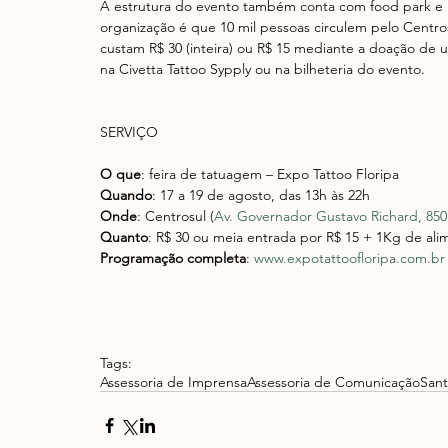
A estrutura do evento também conta com food park e u
organização é que 10 mil pessoas circulem pelo Centro
custam R$ 30 (inteira) ou R$ 15 mediante a doação de 
na Civetta Tattoo Sypply ou na bilheteria do evento.
SERVIÇO
O que
: feira de tatuagem – Expo Tattoo Floripa
Quando
: 17 a 19 de agosto, das 13h às 22h
Onde
: Centrosul (
Av. Governador Gustavo Richard, 850 
Quanto
: R$ 30 ou meia entrada por R$ 15 + 1Kg de ali
Programação completa
: 
www.expotattoofloripa.com.br
Tags:
Assessoria de Imprensa
Assessoria de Comunicação
Sant