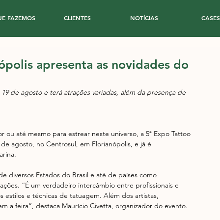
UE FAZEMOS
CLIENTES
NOTÍCIAS
CASES
ópolis apresenta as novidades do
a 19 de agosto e terá atrações variadas, além da presença de 
 ou até mesmo para estrear neste universo, a 5ª Expo Tattoo 
 de agosto, no Centrosul, em Florianópolis, e já é 
rina.
e diversos Estados do Brasil e até de países como 
pações. “É um verdadeiro intercâmbio entre profissionais e 
estilos e técnicas de tatuagem. Além dos artistas, 
m a feira”, destaca Maurício Civetta, organizador do evento.