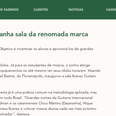
UE FAZEMOS
CLIENTES
NOTÍCIAS
CASES
ganha sala da renomada marca
Objetivo é incentivar os alunos e aproximá-los de grandes 
dolos. Já para os estudantes de música, o sonho atinge 
equipamentos ou até mesmo ver seus ídolos tocarem. Visando 
l Bastos, de Florianópolis, inaugurou a sala Ibanez Guitars. 
, esta já é uma prática comum na metodologia aplicada, mas 
em todo Brasil. “Grandes nomes da Guitarra internacional 
aldman e os catarinenses Chico Martins [Dazaranha], Hique 
onesa Ibanez e colocar nossos alunos cada vez mais próximo 
tivador”, destaca. 