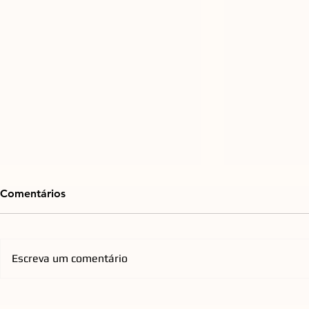
Comentários
Escreva um comentário
Praça do Espelho d'Água, na
Emicida ch