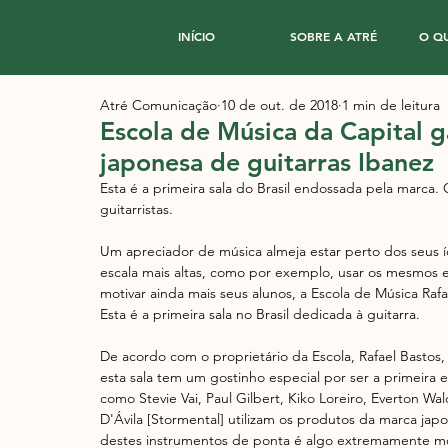
INÍCIO
SOBRE A ATRÉ
O Q
Atré Comunicação
10 de out. de 2018
1 min de leitura
Escola de Música da Capital 
japonesa de guitarras Ibanez
Esta é a primeira sala do Brasil endossada pela marca. 
guitarristas. 
Um apreciador de música almeja estar perto dos seus í
escala mais altas, como por exemplo, usar os mesmos 
motivar ainda mais seus alunos, a Escola de Música Rafae
Esta é a primeira sala no Brasil dedicada à guitarra. 
De acordo com o proprietário da Escola, Rafael Bastos
esta sala tem um gostinho especial por ser a primeira 
como Stevie Vai, Paul Gilbert, Kiko Loreiro, Everton W
D'Ávila [Stormental] utilizam os produtos da marca jap
destes instrumentos de ponta é algo extremamente mo