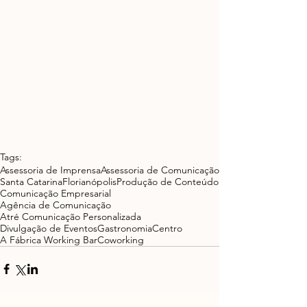
Tags:
Assessoria de Imprensa
Assessoria de Comunicação
Santa Catarina
Florianópolis
Produção de Conteúdo
Comunicação Empresarial
Agência de Comunicação
Atré Comunicação Personalizada
Divulgação de Eventos
Gastronomia
Centro
A Fábrica Working Bar
Coworking